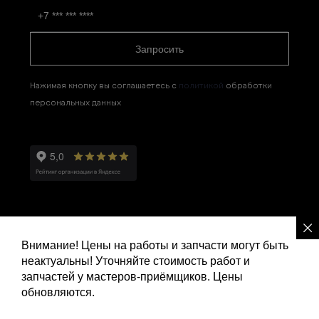
Запросить
Нажимая кнопку вы соглашаетесь с
политикой
обработки
персональных данных
Внимание! Цены на работы и запчасти могут быть
неактуальны! Уточняйте стоимость работ и
Политика конфиденциальности
запчастей у мастеров-приёмщиков. Цены
обновляются.
Ремонт и сервис Ленд Ровер