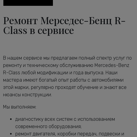
двигателя R-Class
Диагностика тормозной системы
от 2600 руб.
Ремонт Мерседес-Бенц R-
Мерседес-Бенц R-Class
Диагностика ходовой части
Class в сервисе
от 2240 руб.
Мерседес-Бенц R-Class
Диагностика электрики автомобиля R-
от 2120 руб.
Class
Замена антифриза Мерседес-Бенц R-
от 1160 руб.
В нашем сервисе мы предлагаем полный спектр услуг по
Class
ремонту и техническому обслуживанию Mercedes-Benz
Замена воздушного фильтра
от 680 руб.
R-Class любой модификации и года выпуска. Наши
Мерседес-Бенц R-Class
мастера имеют богатый опыт работы с автомобилями
Замена задних тормозных дисков
от 1640 руб.
этой марки, регулярно проходят обучение и знают все
Мерседес-Бенц R-Class
нюансы конструкции.
Замена задних тормозных колодок
от 2240 руб.
Мерседес-Бенц R-Class
Мы выполняем:
Замена масла в АКПП Мерседес-Бенц
от 3080 руб.
диагностику всех систем с использованием
R-Class
современного оборудования;
Замена масла в двигателе Мерседес-
от 2240 руб.
ремонт двигателя, коробки передач, подвески и
Бенц R-Class