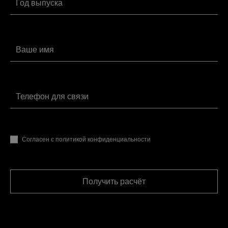
от 2120 руб.
подвески R-Class
Замена салонного фильтра Мерседес-
от 1160 руб.
Бенц R-Class
Замена сальника коленвала
от 9800 руб.
Мерседес-Бенц R-Class
Замена сальника распредвала R-
от 3400 руб.
Class
Замена свечей зажигания Мерседес-
от 1480 руб.
Бенц R-Class
Замена топливного фильтра
от 2440 руб.
Мерседес-Бенц R-Class
Согласен с политикой конфиденциальности
Замена тормозной жидкости
от 2120 руб.
Мерседес-Бенц R-Class
Замена шаровой опоры Мерседес-
от 1800 руб.
Бенц R-Class
Получить расчёт
Заправка автокондиционера
от 2240 руб.
Мерседес-Бенц R-Class
Компьютерная диагностика R-Class
от 3840 руб.