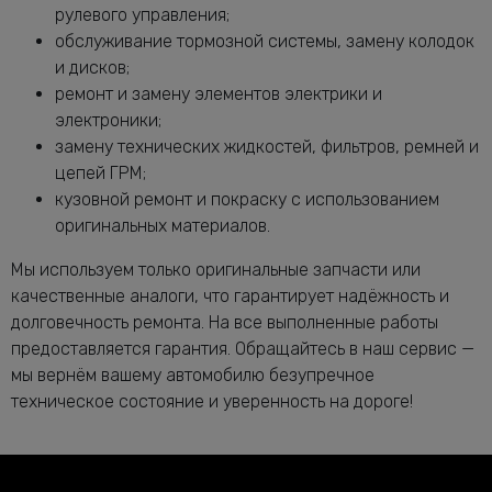
рулевого управления;
Замена масла в раздатке Мерседес-
от 1160 руб.
обслуживание тормозной системы, замену колодок
Бенц R-Class
и дисков;
Замена масляного насоса Мерседес-
от 5320 руб.
ремонт и замену элементов электрики и
Бенц R-Class
электроники;
Замена масляного фильтра Мерседес-
от 2400 руб.
замену технических жидкостей, фильтров, ремней и
Бенц R-Class
цепей ГРМ;
Замена опоры амортизатора R-Class
от 2760 руб.
кузовной ремонт и покраску с использованием
Замена переднего сальника
оригинальных материалов.
от 7400 руб.
коленвала R-Class
Замена передних амортизаторов
Мы используем только оригинальные запчасти или
от 3400 руб.
Мерседес-Бенц R-Class
качественные аналоги, что гарантирует надёжность и
Замена передних тормозных дисков
долговечность ремонта. На все выполненные работы
от 1160 руб.
Мерседес-Бенц R-Class
предоставляется гарантия. Обращайтесь в наш сервис —
Замена передних тормозных колодок
мы вернём вашему автомобилю безупречное
от 2240 руб.
Мерседес-Бенц R-Class
техническое состояние и уверенность на дороге!
Замена подушек двигателя R-Class
от 5000 руб.
Замена подшипника генератора
от 6600 руб.
Мерседес-Бенц R-Class