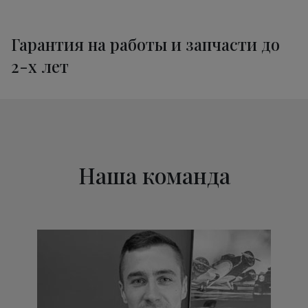
Ремонт трансмиссии Мерседес-Бенц
от 1800 руб.
R-Class
Гарантия на работы и запчасти до
Ремонт электропроводки R-Class
от 3400 руб.
2-х лет
Техническое обслуживание
от 3320 руб.
Мерседес-Бенц R-Class
Наша команда