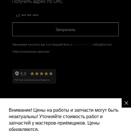
Получить адрес по СМС
Запросить
Нажимая кнопку вы соглашаетесь с
политикой
обработки
персональных данных
Внимание! Цены на работы и запчасти могут быть
неактуальны! Уточняйте стоимость работ и
Политика конфиденциальности
запчастей у мастеров-приёмщиков. Цены
обновляются.
Ремонт и сервис Ленд Ровер