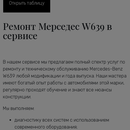
Диагностика ТНВД дизельного
Открыть таблицу
от 1800 руб.
двигателя W639
Диагностика тормозной системы
от 2600 руб.
Ремонт Мерседес W639 в
Мерседес-Бенц W639
Диагностика ходовой части
сервисе
от 2240 руб.
Мерседес-Бенц W639
Диагностика электрики автомобиля
от 2120 руб.
W639
Замена антифриза Мерседес-Бенц
от 1160 руб.
В нашем сервисе мы предлагаем полный спектр услуг по
W639
ремонту и техническому обслуживанию Mercedes-Benz
Замена воздушного фильтра
от 680 руб.
W639 любой модификации и года выпуска. Наши мастера
Мерседес-Бенц W639
имеют богатый опыт работы с автомобилями этой марки,
Замена задних тормозных дисков
от 1640 руб.
регулярно проходят обучение и знают все нюансы
Мерседес-Бенц W639
конструкции.
Замена задних тормозных колодок
от 2240 руб.
Мерседес-Бенц W639
Мы выполняем:
Замена масла в АКПП Мерседес-Бенц
от 3080 руб.
диагностику всех систем с использованием
W639
современного оборудования;
Замена масла в двигателе Мерседес-