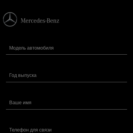
Замена салонного фильтра Мерседес-
от 1160 руб.
Бенц CLC
Замена сальника коленвала
от 9800 руб.
Мерседес-Бенц CLC
Замена сальника распредвала CLC
от 3400 руб.
Замена свечей зажигания Мерседес-
от 1480 руб.
Бенц CLC
Замена топливного фильтра
от 2440 руб.
Мерседес-Бенц CLC
Замена тормозной жидкости
от 2120 руб.
Мерседес-Бенц CLC
Замена шаровой опоры Мерседес-
от 1800 руб.
Бенц CLC
Заправка автокондиционера
от 2240 руб.
Мерседес-Бенц CLC
Компьютерная диагностика CLC
от 3840 руб.
Плановое ТО Мерседес-Бенц CLC
от 3800 руб.