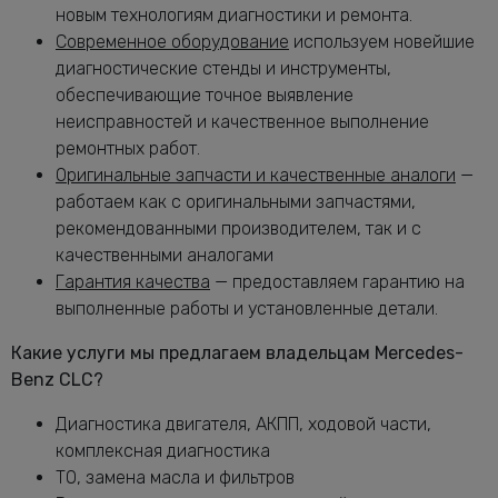
Замена масла в раздатке Мерседес-
новым технологиям диагностики и ремонта.
от 1160 руб.
Бенц CLC
Современное оборудование
используем новейшие
Замена масляного насоса Мерседес-
диагностические стенды и инструменты,
от 5320 руб.
Бенц CLC
обеспечивающие точное выявление
Замена масляного фильтра Мерседес-
неисправностей и качественное выполнение
от 2400 руб.
Бенц CLC
ремонтных работ.
Замена опоры амортизатора CLC
от 2760 руб.
Оригинальные запчасти и качественные аналоги
—
работаем как с оригинальными запчастями,
Замена переднего сальника
от 7400 руб.
рекомендованными производителем, так и с
коленвала CLC
качественными аналогами
Замена передних амортизаторов
от 3400 руб.
Гарантия качества
— предоставляем гарантию на
Мерседес-Бенц CLC
выполненные работы и установленные детали.
Замена передних тормозных дисков
от 1160 руб.
Мерседес-Бенц CLC
Какие услуги мы предлагаем владельцам Mercedes-
Замена передних тормозных колодок
от 2240 руб.
Benz CLC?
Мерседес-Бенц CLC
Замена подушек двигателя CLC
Диагностика двигателя, АКПП, ходовой части,
от 5000 руб.
комплексная диагностика
Замена подшипника генератора
от 6600 руб.
ТО, замена масла и фильтров
Мерседес-Бенц CLC