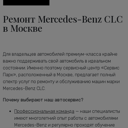
Диагностика тормозной системы
от 2600 руб.
Мерседес-Бенц CLC
Ремонт Mercedes-Benz CLC
Диагностика ходовой части
от 2240 руб.
в Москве
Мерседес-Бенц CLC
Диагностика электрики автомобиля
от 2120 руб.
CLC
Замена антифриза Мерседес-Бенц
от 1160 руб.
CLC
Для владельцев автомобилей премиум-класса крайне
Замена воздушного фильтра
важно поддерживать свой автомобиль в идеальном
от 680 руб.
Мерседес-Бенц CLC
состоянии. Именно поэтому сервисный центр «Сервис
Замена задних тормозных дисков
Парк», расположенный в Москве, предлагает полный
от 1640 руб.
Мерседес-Бенц CLC
спектр услуг по ремонту и обслуживанию машин марки
Замена задних тормозных колодок
Mercedes-Benz CLC.
от 2240 руб.
Мерседес-Бенц CLC
Почему выбирают наш автосервис?
Замена масла в АКПП Мерседес-Бенц
от 3080 руб.
CLC
Профессиональная команда
— наши специалисты
Замена масла в двигателе Мерседес-
имеют многолетний опыт работы с автомобилями
от 2240 руб.
Бенц CLC
Mercedes-Benz и регулярно проходят обучение