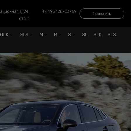
ационная д. 24.
+7 495 120-03-69
Позвонить
стр. 1
GLK
GLS
M
R
S
SL
SLK
SLS