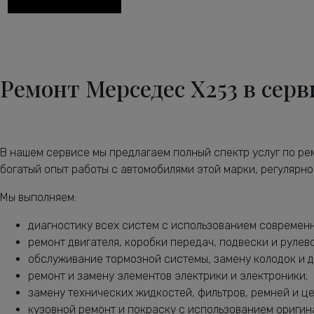
Диагностика ходовой части Мерседес-Бенц X253
Диагностика электрики автомобиля X253
Замена антифриза Мерседес-Бенц X253
Ремонт Мерседес X253 в серв
Замена воздушного фильтра Мерседес-Бенц X253
Замена задних тормозных дисков Мерседес-Бенц X253
Замена задних тормозных колодок Мерседес-Бенц X253
В нашем сервисе мы предлагаем полный спектр услуг по р
Замена масла в АКПП Мерседес-Бенц X253
богатый опыт работы с автомобилями этой марки, регулярн
Замена масла в двигателе Мерседес-Бенц X253
Мы выполняем:
Замена масла в раздатке Мерседес-Бенц X253
диагностику всех систем с использованием современ
Замена масляного насоса Мерседес-Бенц X253
ремонт двигателя, коробки передач, подвески и рулев
обслуживание тормозной системы, замену колодок и д
Замена масляного фильтра Мерседес-Бенц X253
ремонт и замену элементов электрики и электроники;
Замена опоры амортизатора X253
замену технических жидкостей, фильтров, ремней и ц
кузовной ремонт и покраску с использованием оригин
Замена переднего сальника коленвала X253