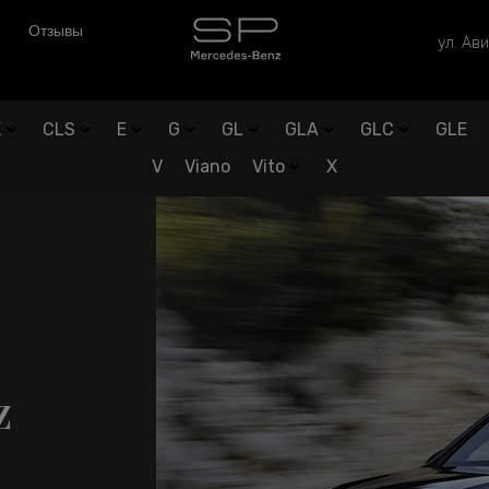
Отзывы
ул. Ави
K
CLS
E
G
GL
GLA
GLC
GLE
V
Viano
Vito
X
z