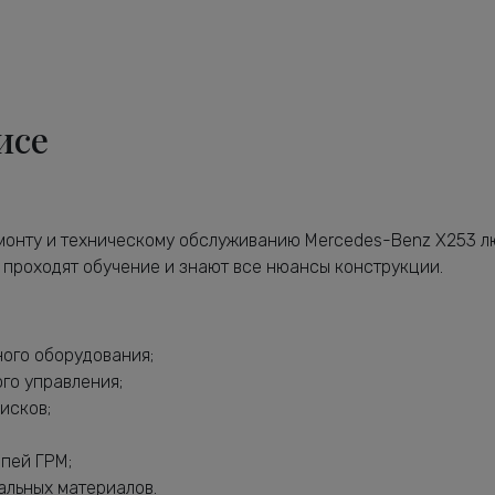
исе
емонту и техническому обслуживанию Mercedes-Benz X253 л
о проходят обучение и знают все нюансы конструкции.
ного оборудования;
ого управления;
исков;
епей ГРМ;
альных материалов.