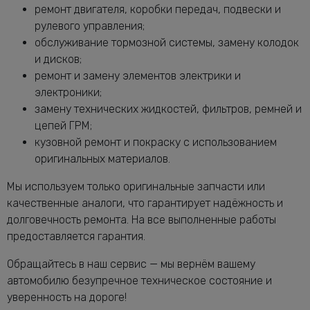
от 2240 руб.
ремонт двигателя, коробки передач, подвески и
Бенц X253
рулевого управления;
Замена масла в раздатке Мерседес-
от 1160 руб.
обслуживание тормозной системы, замену колодок
Бенц X253
и дисков;
Замена масляного насоса Мерседес-
от 5320 руб.
ремонт и замену элементов электрики и
Бенц X253
электроники;
Замена масляного фильтра Мерседес-
от 2400 руб.
замену технических жидкостей, фильтров, ремней и
Бенц X253
цепей ГРМ;
Замена опоры амортизатора X253
от 2760 руб.
кузовной ремонт и покраску с использованием
Замена переднего сальника
оригинальных материалов.
от 7400 руб.
коленвала X253
Замена передних амортизаторов
Мы используем только оригинальные запчасти или
от 3400 руб.
Мерседес-Бенц X253
качественные аналоги, что гарантирует надёжность и
Замена передних тормозных дисков
долговечность ремонта. На все выполненные работы
от 1160 руб.
Мерседес-Бенц X253
предоставляется гарантия.
Замена передних тормозных колодок
от 2240 руб.
Обращайтесь в наш сервис — мы вернём вашему
Мерседес-Бенц X253
автомобилю безупречное техническое состояние и
Замена подушек двигателя X253
от 5000 руб.
уверенность на дороге!
Замена подшипника генератора