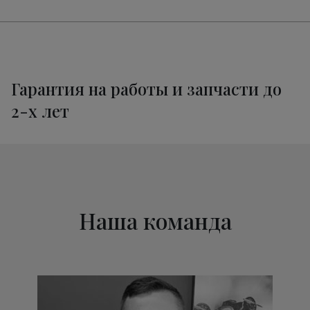
Ремонт трансмиссии Мерседес-Бенц
от 1800 руб.
X253
Ремонт электропроводки X253
от 3400 руб.
Техническое обслуживание
от 3320 руб.
Мерседес-Бенц X253
Гарантия на работы и запчасти до
2-х лет
Наша команда