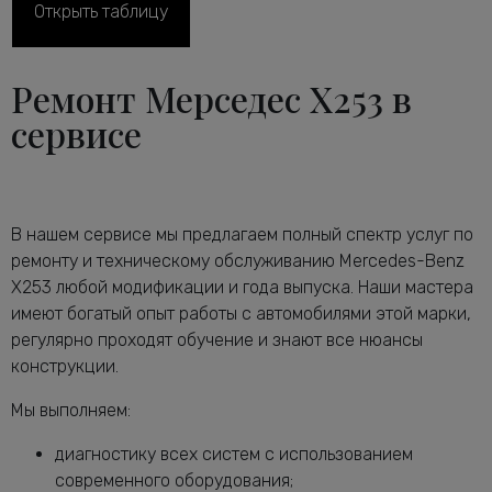
Диагностика ТНВД дизельного
Открыть таблицу
от 1800 руб.
двигателя X253
Диагностика тормозной системы
от 2600 руб.
Ремонт Мерседес X253 в
Мерседес-Бенц X253
Диагностика ходовой части
сервисе
от 2240 руб.
Мерседес-Бенц X253
Диагностика электрики автомобиля
от 2120 руб.
X253
Замена антифриза Мерседес-Бенц
от 1160 руб.
В нашем сервисе мы предлагаем полный спектр услуг по
X253
ремонту и техническому обслуживанию Mercedes-Benz
Замена воздушного фильтра
от 680 руб.
X253 любой модификации и года выпуска. Наши мастера
Мерседес-Бенц X253
имеют богатый опыт работы с автомобилями этой марки,
Замена задних тормозных дисков
от 1640 руб.
регулярно проходят обучение и знают все нюансы
Мерседес-Бенц X253
конструкции.
Замена задних тормозных колодок
от 2240 руб.
Мерседес-Бенц X253
Мы выполняем:
Замена масла в АКПП Мерседес-Бенц
от 3080 руб.
диагностику всех систем с использованием
X253
современного оборудования;
Замена масла в двигателе Мерседес-