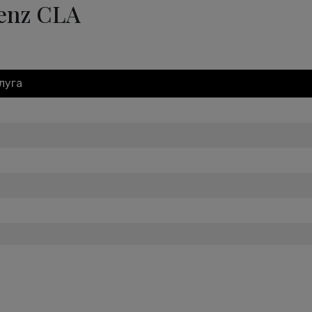
enz CLA
луга