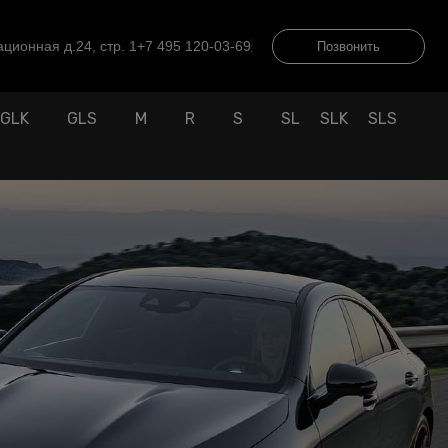
ционная д.24, стр. 1
+7 495 120-03-69
Позвонить
GLK
GLS
M
R
S
SL
SLK
SLS