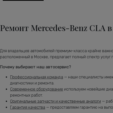
Диагностика электрики автомобиля CLA
Замена антифриза Мерседес-Бенц CLA
Ремонт Mercedes-Benz CLA в
Замена воздушного фильтра Мерседес-Бенц CLA
Замена задних тормозных дисков Мерседес-Бенц CLA
Замена задних тормозных колодок Мерседес-Бенц CLA
Для владельцев автомобилей премиум-класса крайне важно
Замена масла в АКПП Мерседес-Бенц CLA
расположенный в Москве, предлагает полный спектр услуг
Замена масла в двигателе Мерседес-Бенц CLA
Почему выбирают наш автосервис?
Замена масла в раздатке Мерседес-Бенц CLA
Профессиональная команда
— наши специалисты имеют
Замена масляного насоса Мерседес-Бенц CLA
диагностики и ремонта.
Современное оборудование
используем новейшие диа
Замена масляного фильтра Мерседес-Бенц CLA
ремонтных работ.
Замена опоры амортизатора CLA
Оригинальные запчасти и качественные аналоги
— раб
Гарантия качества
— предоставляем гарантию на выпо
Замена переднего сальника коленвала CLA