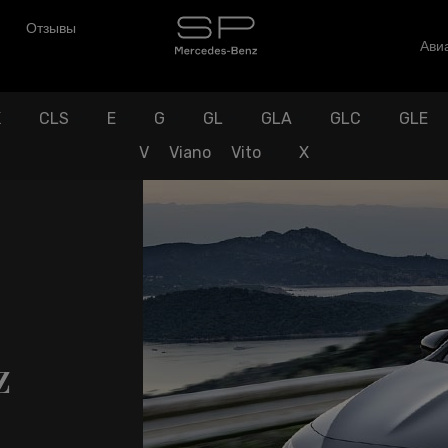
Отзывы
Авиа
K
CLS
E
G
GL
GLA
GLC
GLE
V
Viano
Vito
X
z