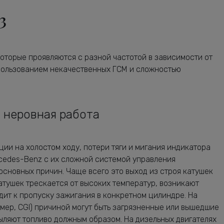
3
оторые проявляются с разной частотой в зависимости от
спользованием некачественных ГСМ и сложностью
и неровная работа
ции на холостом ходу, потери тяги и мигания индикатора
rcedes-Benz с их сложной системой управления
сновных причин. Чаще всего это выход из строя катушек
атушек трескается от высоких температур, возникают
одит к пропуску зажигания в конкретном цилиндре. На
мер, CGI) причиной могут быть загрязненные или вышедшие
ыляют топливо должным образом. На дизельных двигателях