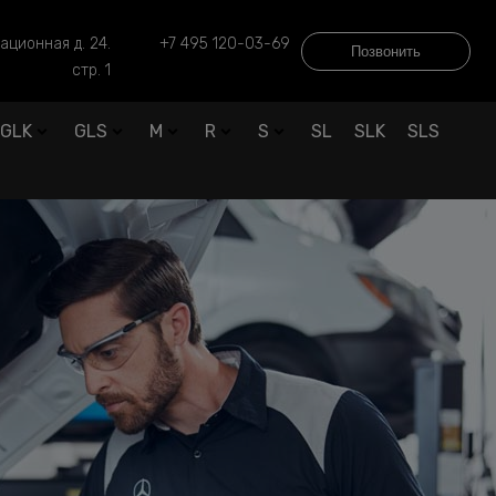
ационная д. 24.
+7 495 120-03-69
Позвонить
стр. 1
GLK
GLS
M
R
S
SL
SLK
SLS