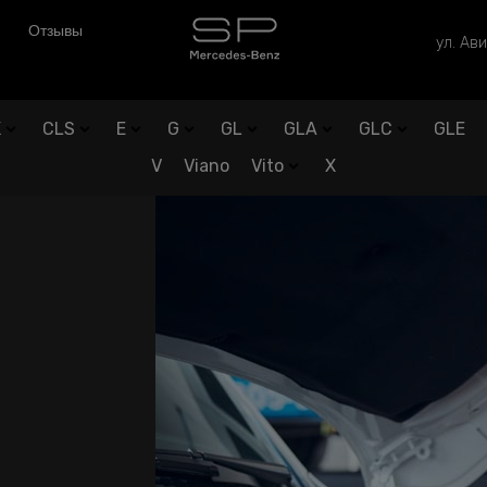
Отзывы
ул. Ави
K
CLS
E
G
GL
GLA
GLC
GLE
V
Viano
Vito
X