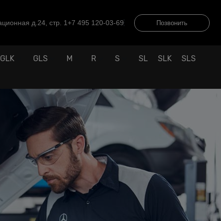
ционная д.24, стр. 1
+7 495 120-03-69
Позвонить
GLK
GLS
M
R
S
SL
SLK
SLS