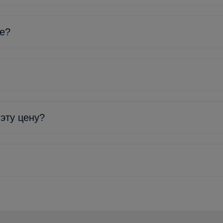
ке?
 эту цену?