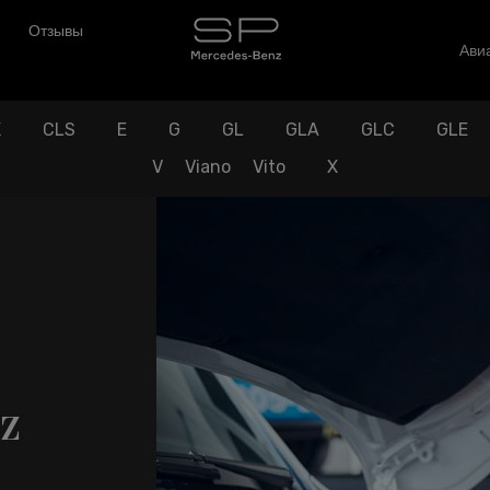
Отзывы
Авиа
K
CLS
E
G
GL
GLA
GLC
GLE
V
Viano
Vito
X
z