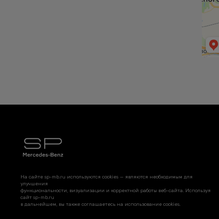
На сайте sp-mb.ru используются cookies — являются необходимым для
улучшения
функциональности, визуализации и корректной работы веб-сайта. Используя
сайт sp-mb.ru
в дальнейшем, вы также соглашаетесь на использование cookies.