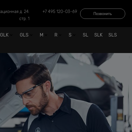
ационная д. 24.
+7 495 120-03-69
Позвонить
стр. 1
GLK
GLS
M
R
S
SL
SLK
SLS