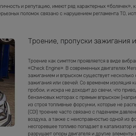
гичность и репутацию, имеют ряд характерных «болячек», к
серьезных поломок связано с нарушением регламента ТО, и
Троение, пропуски зажигания 
Троение как симптом проявляется в виде вибра
«Check Engine». В современных двигателях Me
зажиганием и впрыском существует несколько о
зажигания или свечей. Со временем изоляция к
пробои, и искра не доходит до свечи, что прив
бензиновых моторах с прямым впрыском (напри
из строя топливные форсунки, которые не расп
(CDI) троение часто связано с падением давле
воздуха, а также с неисправностью одной из ф
несгоревшее топливо попадает в катализатор и
разрушает опоры двигателя и другие элементы 