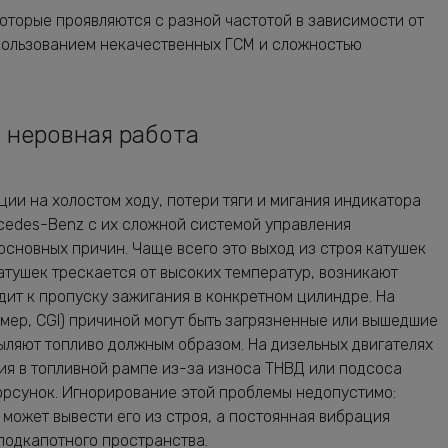
оторые проявляются с разной частотой в зависимости от
спользованием некачественных ГСМ и сложностью
и неровная работа
ции на холостом ходу, потери тяги и мигания индикатора
rcedes-Benz с их сложной системой управления
сновных причин. Чаще всего это выход из строя катушек
атушек трескается от высоких температур, возникают
одит к пропуску зажигания в конкретном цилиндре. На
мер, CGI) причиной могут быть загрязненные или вышедшие
ыляют топливо должным образом. На дизельных двигателях
ния в топливной рампе из-за износа ТНВД или подсоса
орсунок. Игнорирование этой проблемы недопустимо:
 может вывести его из строя, а постоянная вибрация
подкапотного пространства.