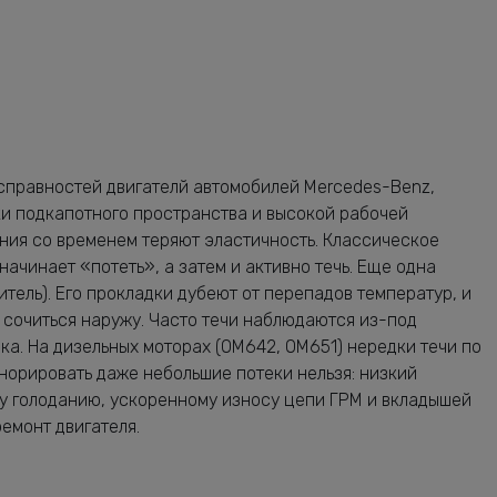
исправностей двигателй автомобилей Mercedes-Benz,
ки подкапотного пространства и высокой рабочей
ния со временем теряют эластичность. Классическое
ачинает «потеть», а затем и активно течь. Еще одна
тель). Его прокладки дубеют от перепадов температур, и
 сочиться наружу. Часто течи наблюдаются из-под
ка. На дизельных моторах (OM642, OM651) нередки течи по
норировать даже небольшие потеки нельзя: низкий
у голоданию, ускоренному износу цепи ГРМ и вкладышей
ремонт двигателя.