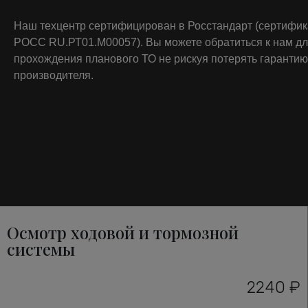
Наш техцентр сертифицирован в Росстандарт (сертифи
РОСС RU.РТ01.М00057). Вы можете обратиться к нам д
прохождения планового ТО не рискуя потерять гарантию
производителя.
Осмотр ходовой и тормозной
системы
2240 ₽