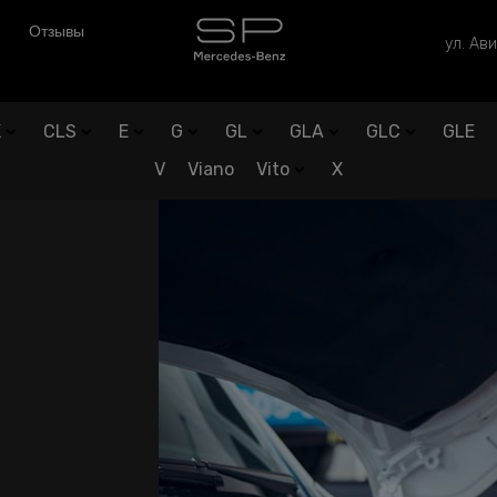
Отзывы
ул. Ави
K
CLS
E
G
GL
GLA
GLC
GLE
V
Viano
Vito
X