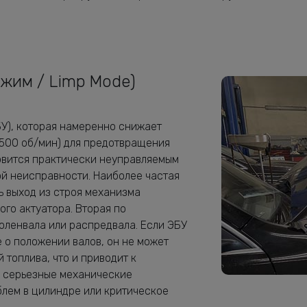
жим / Limp Mode)
БУ), которая намеренно снижает
2500 об/мин) для предотвращения
овится практически неуправляемым
ой неисправности. Наиболее частая
ь выход из строя механизма
ого актуатора. Вторая по
оленвала или распредвала. Если ЭБУ
 о положении валов, он не может
топлива, что и приводит к
ь серьезные механические
блем в цилиндре или критическое