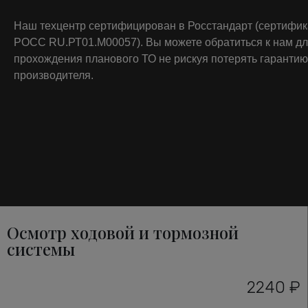
Наш техцентр сертифицирован в Росстандарт (сертифи
РОСС RU.РТ01.М00057). Вы можете обратиться к нам д
прохождения планового ТО не рискуя потерять гарантию
производителя.
Осмотр ходовой и тормозной
системы
2240 ₽