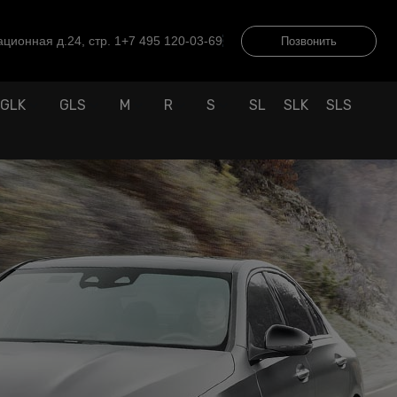
ционная д.24, стр. 1
+7 495 120-03-69
Позвонить
GLK
GLS
M
R
S
SL
SLK
SLS