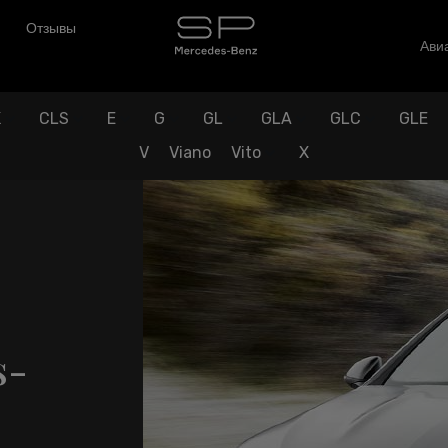
Отзывы
Авиа
K
CLS
E
G
GL
GLA
GLC
GLE
V
Viano
Vito
X
s-