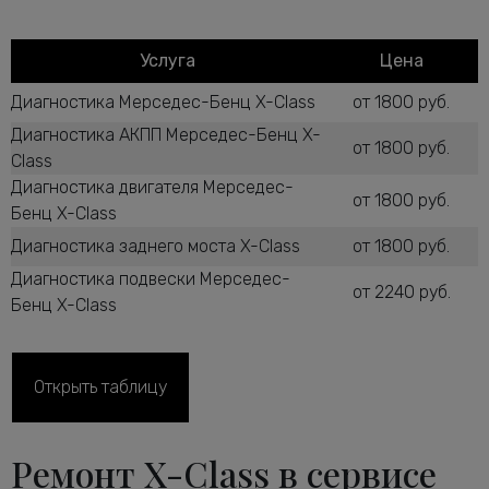
Услуга
Цена
Диагностика Мерседес-Бенц X-Class
от 1800 руб.
Диагностика АКПП Мерседес-Бенц X-
от 1800 руб.
Class
Диагностика двигателя Мерседес-
от 1800 руб.
Бенц X-Class
Диагностика заднего моста X-Class
от 1800 руб.
Диагностика подвески Мерседес-
от 2240 руб.
Бенц X-Class
Диагностика рулевого управления X-
от 2600 руб.
Class
Диагностика ТНВД дизельного
Открыть таблицу
от 1800 руб.
двигателя X-Class
Диагностика тормозной системы
от 2600 руб.
Ремонт X-Class в сервисе
Мерседес-Бенц X-Class
Диагностика ходовой части