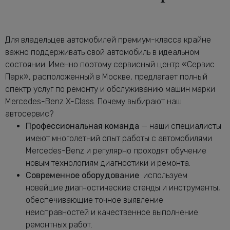
от 2240 руб.
Мерседес-Бенц X-Class
Диагностика электрики автомобиля X-
от 2120 руб.
Class
Для владельцев автомобилей премиум-класса крайне
Замена антифриза Мерседес-Бенц X-
важно поддерживать свой автомобиль в идеальном
от 1160 руб.
Class
состоянии. Именно поэтому сервисный центр «Сервис
Замена воздушного фильтра
Парк», расположенный в Москве, предлагает полный
от 680 руб.
Мерседес-Бенц X-Class
спектр услуг по ремонту и обслуживанию машин марки
Замена задних тормозных дисков
Mercedes-Benz X-Class. Почему выбирают наш
от 1640 руб.
Мерседес-Бенц X-Class
автосервис?
Замена задних тормозных колодок
Профессиональная команда
— наши специалисты
от 2240 руб.
Мерседес-Бенц X-Class
имеют многолетний опыт работы с автомобилями
Замена масла в АКПП Мерседес-Бенц
Mercedes-Benz и регулярно проходят обучение
от 3080 руб.
X-Class
новым технологиям диагностики и ремонта.
Замена масла в двигателе Мерседес-
Современное оборудование
используем
от 2240 руб.
Бенц X-Class
новейшие диагностические стенды и инструменты,
Замена масла в раздатке Мерседес-
обеспечивающие точное выявление
от 1160 руб.
Бенц X-Class
неисправностей и качественное выполнение
Замена масляного насоса Мерседес-
ремонтных работ.
от 5320 руб.