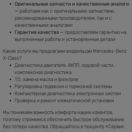
Бенц X-Class
Оригинальные запчасти и качественные аналоги
Замена масляного фильтра Мерседес-
—
работаем как с оригинальными запчастями,
от 2400 руб.
Бенц X-Class
рекомендованными производителем, так и с
Замена опоры амортизатора X-Class
качественными аналогами
от 2760 руб.
Гарантия качества —
предоставляем гарантию на
Замена переднего сальника
от 7400 руб.
выполненные работы и установленные детали.
коленвала X-Class
Замена передних амортизаторов
Какие услуги мы предлагаем владельцам Mercedes-Benz
от 3400 руб.
Мерседес-Бенц X-Class
X-Class?
Замена передних тормозных дисков
Диагностика двигателя, АКПП, ходовой части,
от 1160 руб.
Мерседес-Бенц X-Class
комплексная диагностика
Замена передних тормозных колодок
ТО, замена масла и фильтров
от 2240 руб.
Мерседес-Бенц X-Class
Регулировка подвески и тормозной системы
Замена подушек двигателя X-Class
от 5000 руб.
Компьютерная диагностика электронных систем
Проверка и ремонт климатической установки
Замена подшипника генератора
от 6600 руб.
Мерседес-Бенц X-Class
Мы понимаем важность комфорта наших клиентов,
Замена приводного ремня Мерседес-
от 2120 руб.
поэтому стремимся обеспечить быстрое обслуживание
Бенц X-Class
без потери качества. Обращайтесь в техцентр «Сервис
Замена ремня генератора Мерседес-