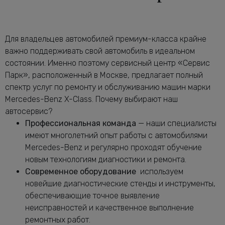
от 2240 руб.
Мерседес-Бенц X-Class
Диагностика электрики автомобиля X-
от 2120 руб.
Class
Для владельцев автомобилей премиум-класса крайне
Замена антифриза Мерседес-Бенц X-
важно поддерживать свой автомобиль в идеальном
от 1160 руб.
Class
состоянии. Именно поэтому сервисный центр «Сервис
Замена воздушного фильтра
Парк», расположенный в Москве, предлагает полный
от 680 руб.
Мерседес-Бенц X-Class
спектр услуг по ремонту и обслуживанию машин марки
Замена задних тормозных дисков
Mercedes-Benz X-Class. Почему выбирают наш
от 1640 руб.
Мерседес-Бенц X-Class
автосервис?
Замена задних тормозных колодок
Профессиональная команда
— наши специалисты
от 2240 руб.
Мерседес-Бенц X-Class
имеют многолетний опыт работы с автомобилями
Замена масла в АКПП Мерседес-Бенц
Mercedes-Benz и регулярно проходят обучение
от 3080 руб.
X-Class
новым технологиям диагностики и ремонта.
Замена масла в двигателе Мерседес-
Современное оборудование
используем
от 2240 руб.
Бенц X-Class
новейшие диагностические стенды и инструменты,
Замена масла в раздатке Мерседес-
обеспечивающие точное выявление
от 1160 руб.
Бенц X-Class
неисправностей и качественное выполнение
Замена масляного насоса Мерседес-
ремонтных работ.
от 5320 руб.