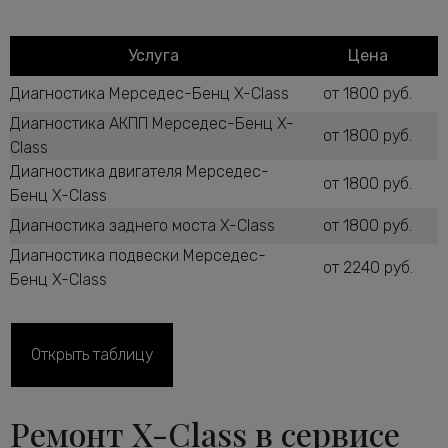
Услуга
Цена
Диагностика Мерседес-Бенц X-Class
от 1800 руб.
Диагностика АКПП Мерседес-Бенц X-
от 1800 руб.
Class
Диагностика двигателя Мерседес-
от 1800 руб.
Бенц X-Class
Диагностика заднего моста X-Class
от 1800 руб.
Диагностика подвески Мерседес-
от 2240 руб.
Бенц X-Class
Диагностика рулевого управления X-
от 2600 руб.
Class
Диагностика ТНВД дизельного
Открыть таблицу
от 1800 руб.
двигателя X-Class
Диагностика тормозной системы
от 2600 руб.
Ремонт X-Class в сервисе
Мерседес-Бенц X-Class
Диагностика ходовой части