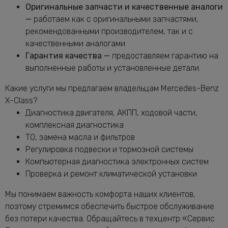
Бенц X-Class
Оригинальные запчасти и качественные аналоги
Замена масляного фильтра Мерседес-
—
работаем как с оригинальными запчастями,
от 2400 руб.
Бенц X-Class
рекомендованными производителем, так и с
Замена опоры амортизатора X-Class
качественными аналогами
от 2760 руб.
Гарантия качества —
предоставляем гарантию на
Замена переднего сальника
от 7400 руб.
выполненные работы и установленные детали.
коленвала X-Class
Замена передних амортизаторов
Какие услуги мы предлагаем владельцам Mercedes-Benz
от 3400 руб.
Мерседес-Бенц X-Class
X-Class?
Замена передних тормозных дисков
Диагностика двигателя, АКПП, ходовой части,
от 1160 руб.
Мерседес-Бенц X-Class
комплексная диагностика
Замена передних тормозных колодок
ТО, замена масла и фильтров
от 2240 руб.
Мерседес-Бенц X-Class
Регулировка подвески и тормозной системы
Замена подушек двигателя X-Class
от 5000 руб.
Компьютерная диагностика электронных систем
Проверка и ремонт климатической установки
Замена подшипника генератора
от 6600 руб.
Мерседес-Бенц X-Class
Мы понимаем важность комфорта наших клиентов,
Замена приводного ремня Мерседес-
от 2120 руб.
поэтому стремимся обеспечить быстрое обслуживание
Бенц X-Class
без потери качества. Обращайтесь в техцентр «Сервис
Замена ремня генератора Мерседес-