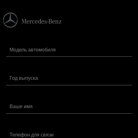
Замена салонного фильтра Мерседес-
от 1160 руб.
Бенц CLC
Замена сальника коленвала
от 9800 руб.
Мерседес-Бенц CLC
Замена сальника распредвала CLC
от 3400 руб.
Замена свечей зажигания Мерседес-
от 1480 руб.
Бенц CLC
Замена топливного фильтра
от 2440 руб.
Мерседес-Бенц CLC
Замена тормозной жидкости
от 2120 руб.
Мерседес-Бенц CLC
Замена шаровой опоры Мерседес-
от 1800 руб.
Бенц CLC
Заправка автокондиционера
от 2240 руб.
Мерседес-Бенц CLC
Компьютерная диагностика CLC
от 3840 руб.
Плановое ТО Мерседес-Бенц CLC
от 3800 руб.