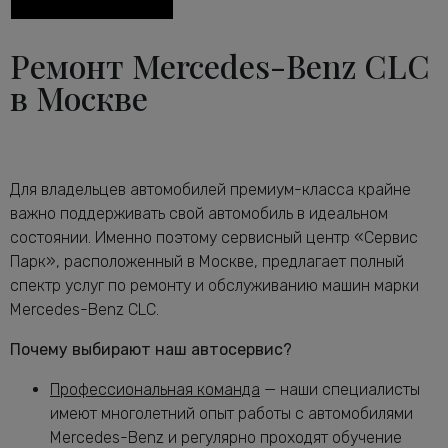
Диагностика тормозной системы
от 2600 руб.
Мерседес-Бенц CLC
Ремонт Mercedes-Benz CLC
Диагностика ходовой части
от 2240 руб.
в Москве
Мерседес-Бенц CLC
Диагностика электрики автомобиля
от 2120 руб.
CLC
Замена антифриза Мерседес-Бенц
от 1160 руб.
CLC
Для владельцев автомобилей премиум-класса крайне
Замена воздушного фильтра
важно поддерживать свой автомобиль в идеальном
от 680 руб.
Мерседес-Бенц CLC
состоянии. Именно поэтому сервисный центр «Сервис
Замена задних тормозных дисков
Парк», расположенный в Москве, предлагает полный
от 1640 руб.
Мерседес-Бенц CLC
спектр услуг по ремонту и обслуживанию машин марки
Замена задних тормозных колодок
Mercedes-Benz CLC.
от 2240 руб.
Мерседес-Бенц CLC
Почему выбирают наш автосервис?
Замена масла в АКПП Мерседес-Бенц
от 3080 руб.
CLC
Профессиональная команда
— наши специалисты
Замена масла в двигателе Мерседес-
имеют многолетний опыт работы с автомобилями
от 2240 руб.
Бенц CLC
Mercedes-Benz и регулярно проходят обучение