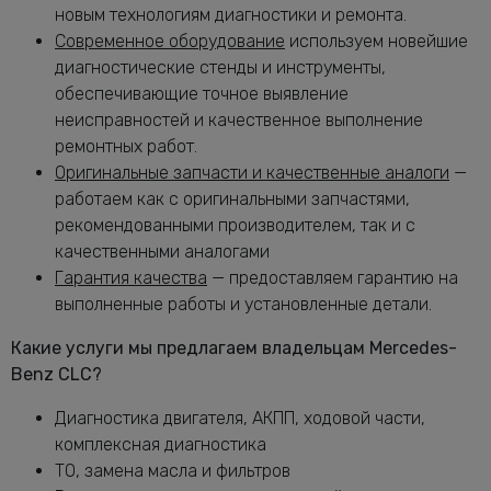
Замена масла в раздатке Мерседес-
новым технологиям диагностики и ремонта.
от 1160 руб.
Бенц CLC
Современное оборудование
используем новейшие
Замена масляного насоса Мерседес-
диагностические стенды и инструменты,
от 5320 руб.
Бенц CLC
обеспечивающие точное выявление
Замена масляного фильтра Мерседес-
неисправностей и качественное выполнение
от 2400 руб.
Бенц CLC
ремонтных работ.
Замена опоры амортизатора CLC
от 2760 руб.
Оригинальные запчасти и качественные аналоги
—
работаем как с оригинальными запчастями,
Замена переднего сальника
от 7400 руб.
рекомендованными производителем, так и с
коленвала CLC
качественными аналогами
Замена передних амортизаторов
от 3400 руб.
Гарантия качества
— предоставляем гарантию на
Мерседес-Бенц CLC
выполненные работы и установленные детали.
Замена передних тормозных дисков
от 1160 руб.
Мерседес-Бенц CLC
Какие услуги мы предлагаем владельцам Mercedes-
Замена передних тормозных колодок
от 2240 руб.
Benz CLC?
Мерседес-Бенц CLC
Замена подушек двигателя CLC
Диагностика двигателя, АКПП, ходовой части,
от 5000 руб.
комплексная диагностика
Замена подшипника генератора
от 6600 руб.
ТО, замена масла и фильтров
Мерседес-Бенц CLC