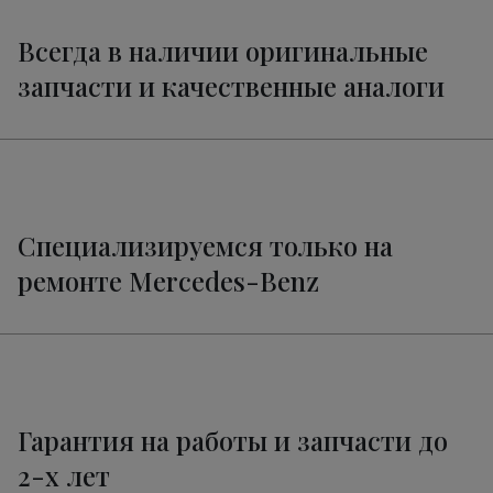
Ремонт тормозной системы
от 2600 руб.
Мерседес-Бенц GLC
Всегда в наличии оригинальные
Ремонт трансмиссии Мерседес-Бенц
запчасти и качественные аналоги
от 1800 руб.
GLC
Ремонт электропроводки GLC
от 3400 руб.
Техническое обслуживание
от 3320 руб.
Мерседес-Бенц GLC
Специализируемся только на
ремонте Mercedes-Benz
Гарантия на работы и запчасти до
2-х лет