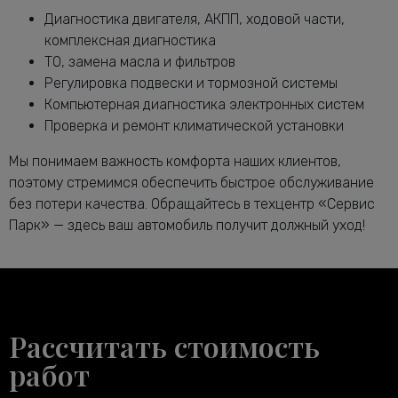
Мерседес-Бенц GLC
Диагностика двигателя, АКПП, ходовой части,
Замена подушек двигателя GLC
от 5000 руб.
комплексная диагностика
Замена подшипника генератора
ТО, замена масла и фильтров
от 6600 руб.
Мерседес-Бенц GLC
Регулировка подвески и тормозной системы
Замена приводного ремня Мерседес-
Компьютерная диагностика электронных систем
от 2120 руб.
Бенц GLC
Проверка и ремонт климатической установки
Замена ремня генератора Мерседес-
от 1480 руб.
Мы понимаем важность комфорта наших клиентов,
Бенц GLC
поэтому стремимся обеспечить быстрое обслуживание
Замена ремня ГРМ Мерседес-Бенц
от 6600 руб.
без потери качества. Обращайтесь в техцентр «Сервис
GLC
Парк» — здесь ваш автомобиль получит должный уход!
Замена ролика натяжителя
от 2120 руб.
приводного ремня GLC
Замена рулевой тяги Мерседес-Бенц
от 2600 руб.
GLC
Замена рулевых наконечников GLC
от 1800 руб.
Рассчитать стоимость
Замена рычага задней подвески GLC
от 3400 руб.
работ
Замена рычага передней подвески
от 1640 руб.
GLC