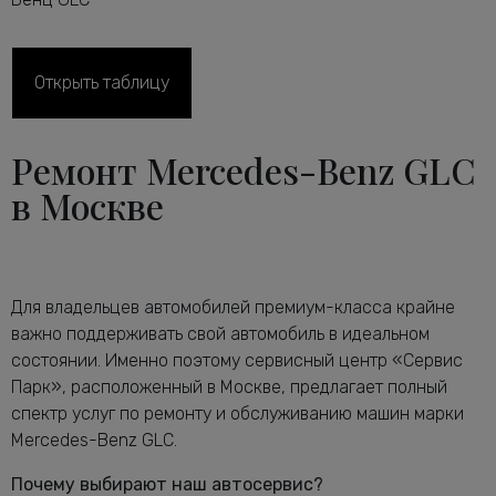
Диагностика рулевого управления
от 2600 руб.
GLC
Диагностика ТНВД дизельного
Открыть таблицу
от 1800 руб.
двигателя GLC
Диагностика тормозной системы
от 2600 руб.
Ремонт Mercedes-Benz GLC
Мерседес-Бенц GLC
Диагностика ходовой части
в Москве
от 2240 руб.
Мерседес-Бенц GLC
Диагностика электрики автомобиля
от 2120 руб.
GLC
Замена антифриза Мерседес-Бенц
от 1160 руб.
Для владельцев автомобилей премиум-класса крайне
GLC
важно поддерживать свой автомобиль в идеальном
Замена воздушного фильтра
от 680 руб.
состоянии. Именно поэтому сервисный центр «Сервис
Мерседес-Бенц GLC
Парк», расположенный в Москве, предлагает полный
Замена задних тормозных дисков
от 1640 руб.
спектр услуг по ремонту и обслуживанию машин марки
Мерседес-Бенц GLC
Mercedes-Benz GLC.
Замена задних тормозных колодок
от 2240 руб.
Мерседес-Бенц GLC
Почему выбирают наш автосервис?