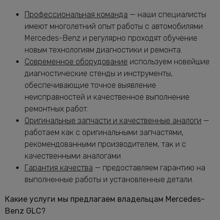
Замена масла в АКПП Мерседес-Бенц
от 3080 руб.
Профессиональная команда
— наши специалисты
GLC
имеют многолетний опыт работы с автомобилями
Замена масла в двигателе Мерседес-
от 2240 руб.
Mercedes-Benz и регулярно проходят обучение
Бенц GLC
новым технологиям диагностики и ремонта.
Замена масла в раздатке Мерседес-
от 1160 руб.
Современное оборудование
используем новейшие
Бенц GLC
диагностические стенды и инструменты,
Замена масляного насоса Мерседес-
от 5320 руб.
обеспечивающие точное выявление
Бенц GLC
неисправностей и качественное выполнение
Замена масляного фильтра Мерседес-
от 2400 руб.
ремонтных работ.
Бенц GLC
Оригинальные запчасти и качественные аналоги
—
Замена опоры амортизатора GLC
от 2760 руб.
работаем как с оригинальными запчастями,
Замена переднего сальника
рекомендованными производителем, так и с
от 7400 руб.
коленвала GLC
качественными аналогами
Замена передних амортизаторов
Гарантия качества
— предоставляем гарантию на
от 3400 руб.
Мерседес-Бенц GLC
выполненные работы и установленные детали.
Замена передних тормозных дисков
от 1160 руб.
Мерседес-Бенц GLC
Какие услуги мы предлагаем владельцам Mercedes-
Замена передних тормозных колодок
Benz GLC?
от 2240 руб.