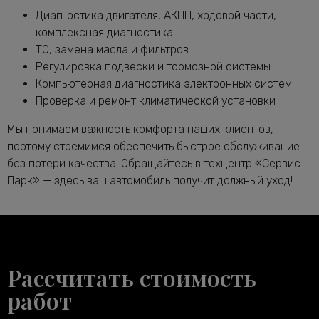
Мерседес-Бенц GLC
Диагностика двигателя, АКПП, ходовой части,
Замена подушек двигателя GLC
от 5000 руб.
комплексная диагностика
Замена подшипника генератора
ТО, замена масла и фильтров
от 6600 руб.
Мерседес-Бенц GLC
Регулировка подвески и тормозной системы
Замена приводного ремня Мерседес-
Компьютерная диагностика электронных систем
от 2120 руб.
Бенц GLC
Проверка и ремонт климатической установки
Замена ремня генератора Мерседес-
от 1480 руб.
Мы понимаем важность комфорта наших клиентов,
Бенц GLC
поэтому стремимся обеспечить быстрое обслуживание
Замена ремня ГРМ Мерседес-Бенц
от 6600 руб.
без потери качества. Обращайтесь в техцентр «Сервис
GLC
Парк» — здесь ваш автомобиль получит должный уход!
Замена ролика натяжителя
от 2120 руб.
приводного ремня GLC
Замена рулевой тяги Мерседес-Бенц
от 2600 руб.
GLC
Замена рулевых наконечников GLC
от 1800 руб.
Рассчитать стоимость
Замена рычага задней подвески GLC
от 3400 руб.
работ
Замена рычага передней подвески
от 1640 руб.
GLC