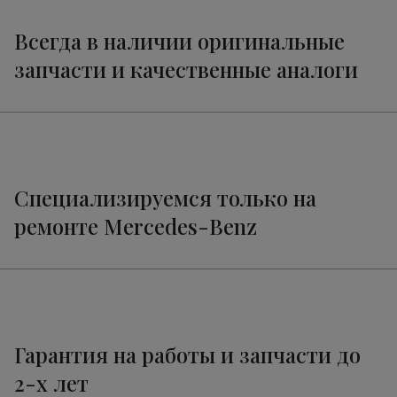
Ремонт тормозной системы
от 2600 руб.
Мерседес-Бенц GLC
Всегда в наличии оригинальные
Ремонт трансмиссии Мерседес-Бенц
запчасти и качественные аналоги
от 1800 руб.
GLC
Ремонт электропроводки GLC
от 3400 руб.
Техническое обслуживание
от 3320 руб.
Мерседес-Бенц GLC
Специализируемся только на
ремонте Mercedes-Benz
Гарантия на работы и запчасти до
2-х лет