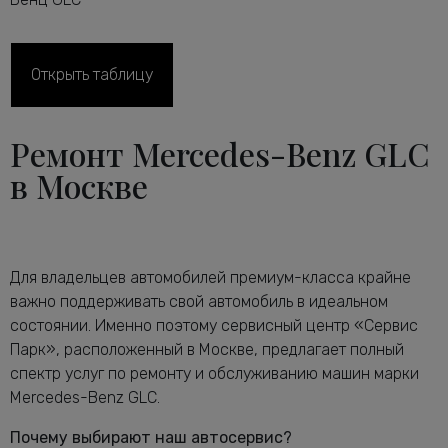
Диагностика рулевого управления
от 2600 руб.
GLC
Диагностика ТНВД дизельного
Открыть таблицу
от 1800 руб.
двигателя GLC
Диагностика тормозной системы
от 2600 руб.
Ремонт Mercedes-Benz GLC
Мерседес-Бенц GLC
Диагностика ходовой части
в Москве
от 2240 руб.
Мерседес-Бенц GLC
Диагностика электрики автомобиля
от 2120 руб.
GLC
Замена антифриза Мерседес-Бенц
от 1160 руб.
Для владельцев автомобилей премиум-класса крайне
GLC
важно поддерживать свой автомобиль в идеальном
Замена воздушного фильтра
от 680 руб.
состоянии. Именно поэтому сервисный центр «Сервис
Мерседес-Бенц GLC
Парк», расположенный в Москве, предлагает полный
Замена задних тормозных дисков
от 1640 руб.
спектр услуг по ремонту и обслуживанию машин марки
Мерседес-Бенц GLC
Mercedes-Benz GLC.
Замена задних тормозных колодок
от 2240 руб.
Мерседес-Бенц GLC
Почему выбирают наш автосервис?