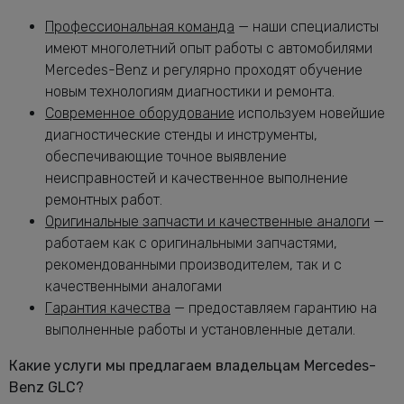
Замена масла в АКПП Мерседес-Бенц
от 3080 руб.
Профессиональная команда
— наши специалисты
GLC
имеют многолетний опыт работы с автомобилями
Замена масла в двигателе Мерседес-
от 2240 руб.
Mercedes-Benz и регулярно проходят обучение
Бенц GLC
новым технологиям диагностики и ремонта.
Замена масла в раздатке Мерседес-
от 1160 руб.
Современное оборудование
используем новейшие
Бенц GLC
диагностические стенды и инструменты,
Замена масляного насоса Мерседес-
от 5320 руб.
обеспечивающие точное выявление
Бенц GLC
неисправностей и качественное выполнение
Замена масляного фильтра Мерседес-
от 2400 руб.
ремонтных работ.
Бенц GLC
Оригинальные запчасти и качественные аналоги
—
Замена опоры амортизатора GLC
от 2760 руб.
работаем как с оригинальными запчастями,
Замена переднего сальника
рекомендованными производителем, так и с
от 7400 руб.
коленвала GLC
качественными аналогами
Замена передних амортизаторов
Гарантия качества
— предоставляем гарантию на
от 3400 руб.
Мерседес-Бенц GLC
выполненные работы и установленные детали.
Замена передних тормозных дисков
от 1160 руб.
Мерседес-Бенц GLC
Какие услуги мы предлагаем владельцам Mercedes-
Замена передних тормозных колодок
Benz GLC?
от 2240 руб.