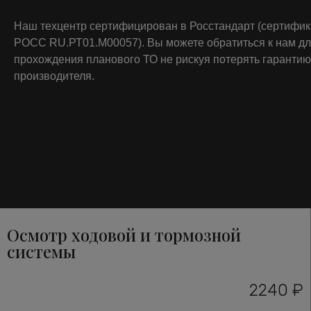
Наш техцентр сертифицирован в Росстандарт (сертифи
РОСС RU.РТ01.М00057). Вы можете обратиться к нам д
прохождения планового ТО не рискуя потерять гарантию
производителя.
Осмотр ходовой и тормозной
системы
2240 ₽