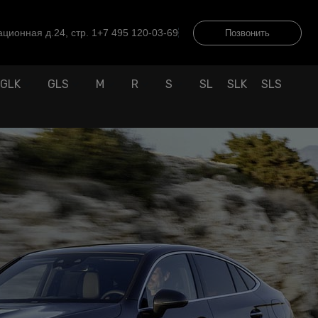
ционная д.24, стр. 1
+7 495 120-03-69
Позвонить
GLK
GLS
M
R
S
SL
SLK
SLS