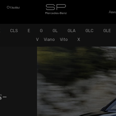
Отзывы
Авиа
K
CLS
E
G
GL
GLA
GLC
GLE
V
Viano
Vito
X
s-