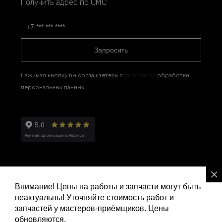
Получить адрес по СМС
Запросить
Нажимая кнопку вы соглашаетесь с
политикой
обработки
персональных данных
Внимание! Цены на работы и запчасти могут быть
неактуальны! Уточняйте стоимость работ и
Политика конфиденциальности
запчастей у мастеров-приёмщиков. Цены
обновляются.
Ремонт и сервис Ленд Ровер