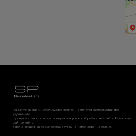
На сайте sp-mb.ru используются cookies — являются необходимым для
улучшения
функциональности, визуализации и корректной работы веб-сайта. Используя
сайт sp-mb.ru
в дальнейшем, вы также соглашаетесь на использование cookies.