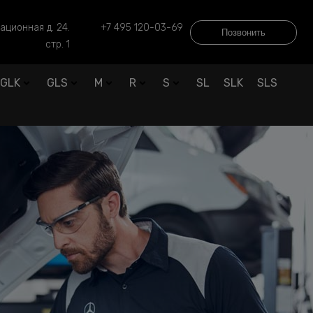
ационная д. 24.
+7 495 120-03-69
Позвонить
стр. 1
GLK
GLS
M
R
S
SL
SLK
SLS