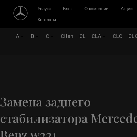
Услуги
Блог
О компании
Акции
Контакты
A
B
C
Citan
CL
CLA
CLC
CL
Замена заднего
стабилизатора Merced
Benz w221