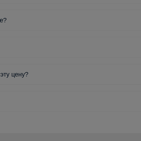
ке?
 эту цену?