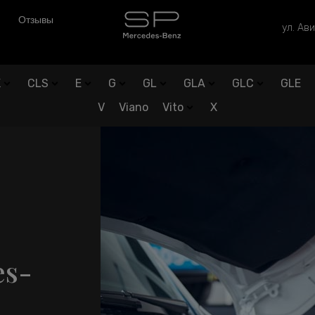
Отзывы
ул. Ави
K
CLS
E
G
GL
GLA
GLC
GLE
V
Viano
Vito
X
es-