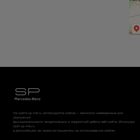
На сайте sp-mb.ru используются cookies — являются необходимым для
улучшения
функциональности, визуализации и корректной работы веб-сайта. Используя
сайт sp-mb.ru
в дальнейшем, вы также соглашаетесь на использование cookies.