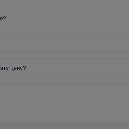
ке?
 эту цену?