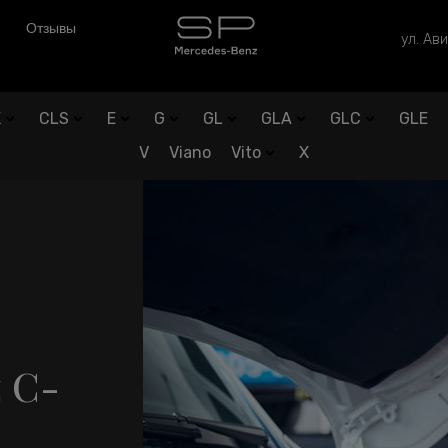
Отзывы
ул. Ави
K
CLS
E
G
GL
GLA
GLC
GLE
V
Viano
Vito
X
 C-