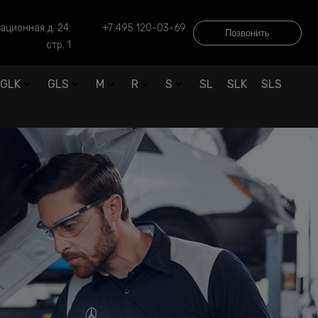
ационная д. 24.
+7 495 120-03-69
Позвонить
стр. 1
GLK
GLS
M
R
S
SL
SLK
SLS