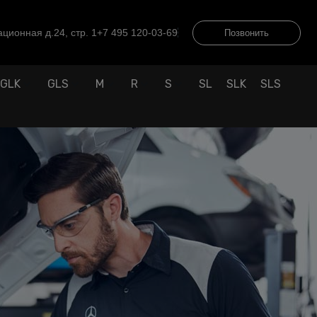
ционная д.24, стр. 1
+7 495 120-03-69
Позвонить
GLK
GLS
M
R
S
SL
SLK
SLS