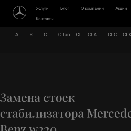
Услуги
Блог
О компании
Акции
Контакты
A
B
C
Citan
CL
CLA
CLC
CL
Замена стоек
стабилизатора Merced
Benz w220