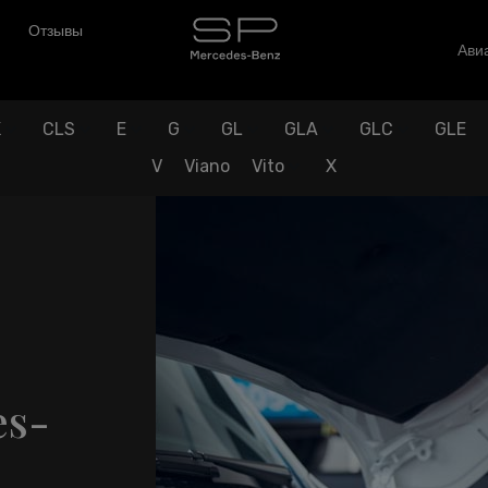
Отзывы
Авиа
K
CLS
E
G
GL
GLA
GLC
GLE
V
Viano
Vito
X
es-