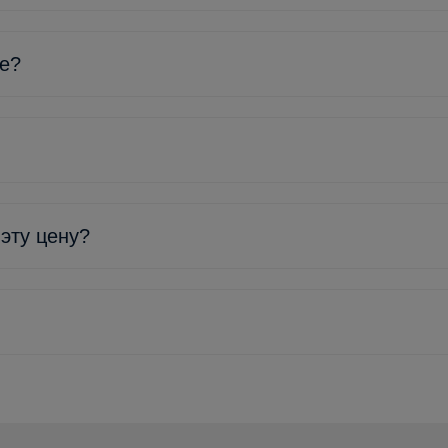
ке?
 эту цену?