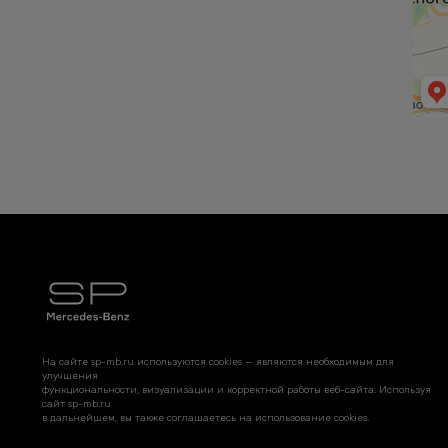
На сайте sp-mb.ru используются cookies — являются необходимым для
улучшения
функциональности, визуализации и корректной работы веб-сайта. Используя
сайт sp-mb.ru
в дальнейшем, вы также соглашаетесь на использование cookies.