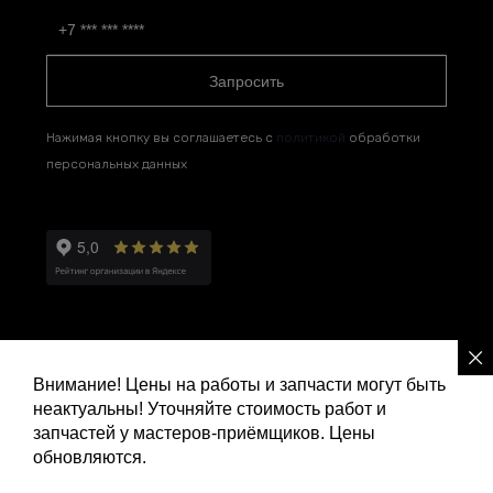
Запросить
Нажимая кнопку вы соглашаетесь с
политикой
обработки
персональных данных
Внимание! Цены на работы и запчасти могут быть
неактуальны! Уточняйте стоимость работ и
Политика конфиденциальности
запчастей у мастеров-приёмщиков. Цены
обновляются.
Ремонт и сервис Ленд Ровер