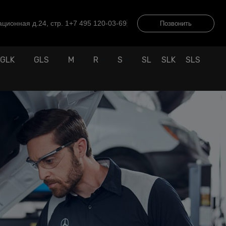
ционная д.24, стр. 1
+7 495 120-03-69
Позвонить
GLK
GLS
M
R
S
SL
SLK
SLS