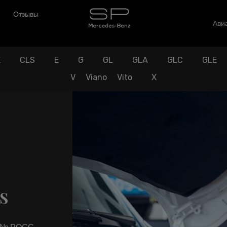
Отзывы
Авиа
K
CLS
E
G
GL
GLA
GLC
GLE
V
Viano
Vito
X
s