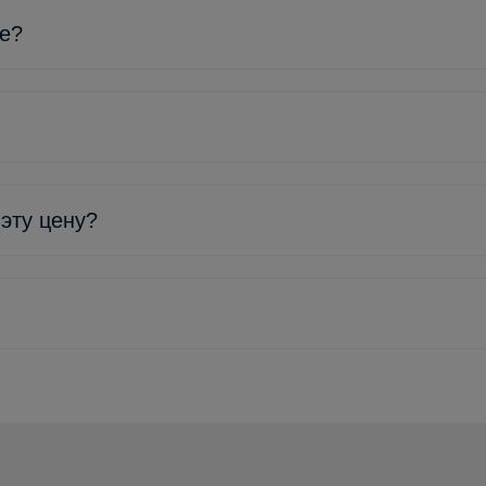
ке?
 эту цену?