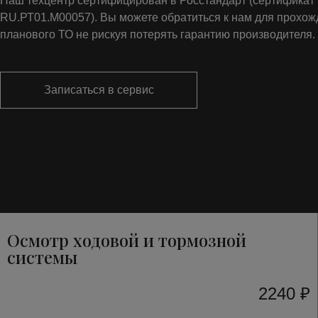
Наш техцентр сертифицирован в Росстандарт (сертифика
RU.РТ01.М00057). Вы можете обратиться к нам для прохо
планового ТО не рискуя потерять гарантию производителя.
Записаться в сервис
Осмотр ходовой и тормозной
системы
2240 ₽