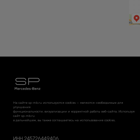
На сайте sp-mb.ru используются cookies — являются необходимым для
улучшения
функциональности, визуализации и корректной работы веб-сайта. Используя
сайт sp-mb.ru
в дальнейшем, вы также соглашаетесь на использование cookies.
ИНН 245726449406