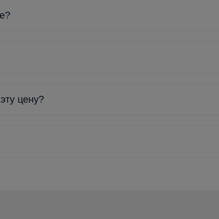
ке?
 эту цену?