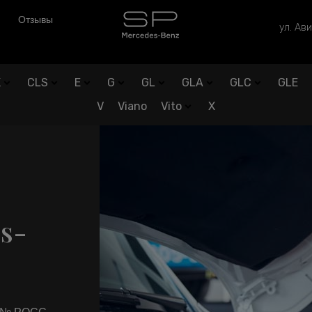
Отзывы
ул. Ави
K
CLS
E
G
GL
GLA
GLC
GLE
V
Viano
Vito
X
s-