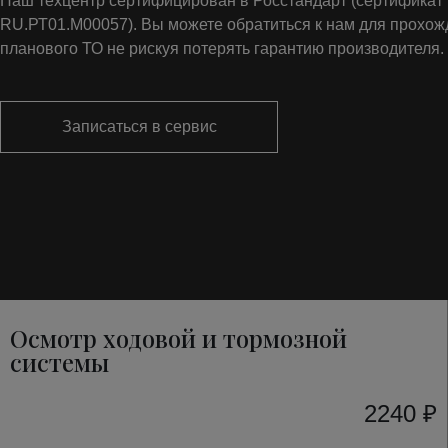
Наш техцентр сертифицирован в Росстандарт (сертифика
RU.РТ01.М00057). Вы можете обратиться к нам для прохо
планового ТО не рискуя потерять гарантию производителя.
Записаться в сервис
Осмотр ходовой и тормозной
системы
2240 ₽