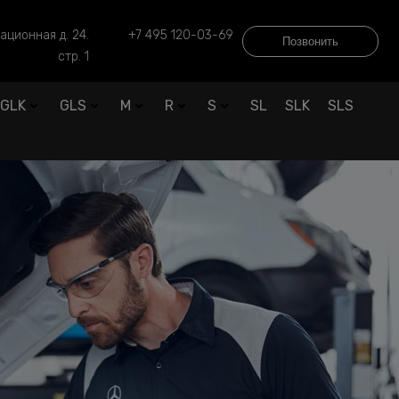
ационная д. 24.
+7 495 120-03-69
Позвонить
стр. 1
GLK
GLS
M
R
S
SL
SLK
SLS