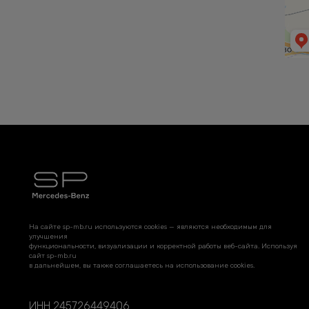
На сайте sp-mb.ru используются cookies — являются необходимым для
улучшения
функциональности, визуализации и корректной работы веб-сайта. Используя
сайт sp-mb.ru
в дальнейшем, вы также соглашаетесь на использование cookies.
ИНН 245726449406