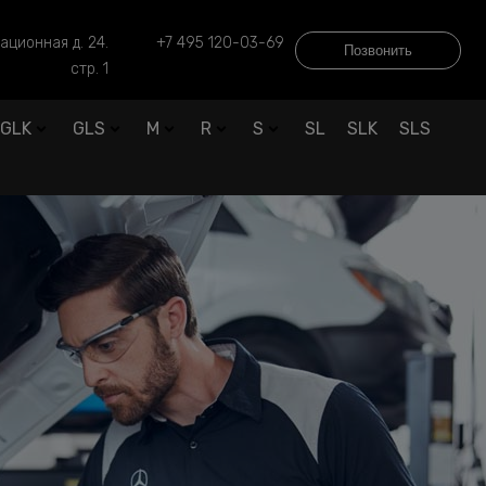
ационная д. 24.
+7 495 120-03-69
Позвонить
стр. 1
GLK
GLS
M
R
S
SL
SLK
SLS