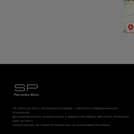
На сайте sp-mb.ru используются cookies — являются необходимым для
улучшения
функциональности, визуализации и корректной работы веб-сайта. Используя
сайт sp-mb.ru
в дальнейшем, вы также соглашаетесь на использование cookies.