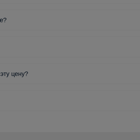
ке?
 эту цену?