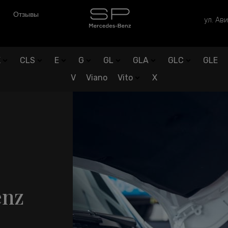
Отзывы
ул. Ави
K
CLS
E
G
GL
GLA
GLC
GLE
V
Viano
Vito
X
enz