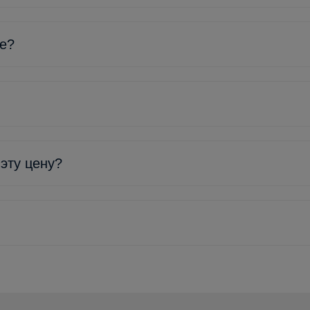
ке?
 эту цену?