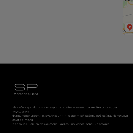
На сайте sp-mb.ru используются cookies — являются необходимым для
улучшения
функциональности, визуализации и корректной работы веб-сайта. Используя
сайт sp-mb.ru
в дальнейшем, вы также соглашаетесь на использование cookies.