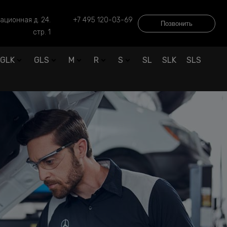
ационная д. 24.
+7 495 120-03-69
Позвонить
стр. 1
GLK
GLS
M
R
S
SL
SLK
SLS