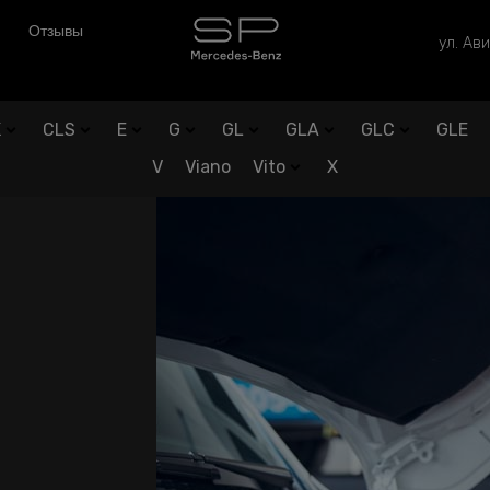
Отзывы
ул. Ави
K
CLS
E
G
GL
GLA
GLC
GLE
V
Viano
Vito
X