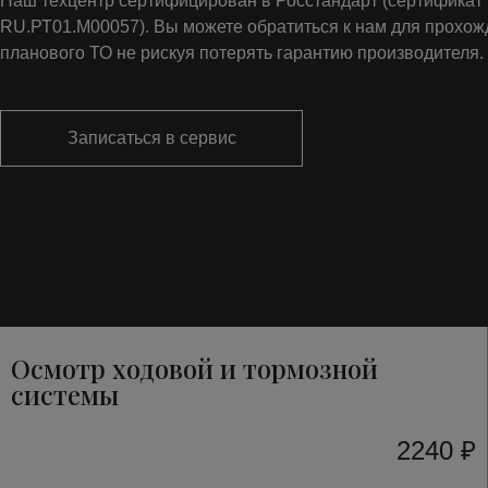
Наш техцентр сертифицирован в Росстандарт (сертифика
RU.РТ01.М00057). Вы можете обратиться к нам для прохо
планового ТО не рискуя потерять гарантию производителя.
Записаться в сервис
Осмотр ходовой и тормозной
системы
2240 ₽