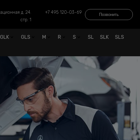
ационная д. 24.
+7 495 120-03-69
Позвонить
стр. 1
GLK
GLS
M
R
S
SL
SLK
SLS