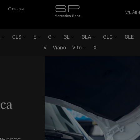
Отзывы
ул. Ави
K
CLS
E
G
GL
GLA
GLC
GLE
V
Viano
Vito
X
са