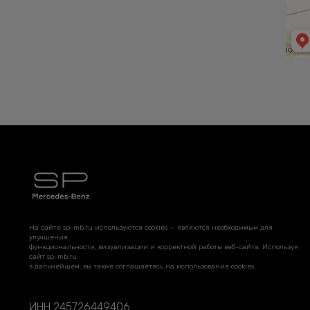
На сайте sp-mb.ru используются cookies — являются необходимым для
улучшения
функциональности, визуализации и корректной работы веб-сайта. Используя
сайт sp-mb.ru
в дальнейшем, вы также соглашаетесь на использование cookies.
ИНН 245726449406