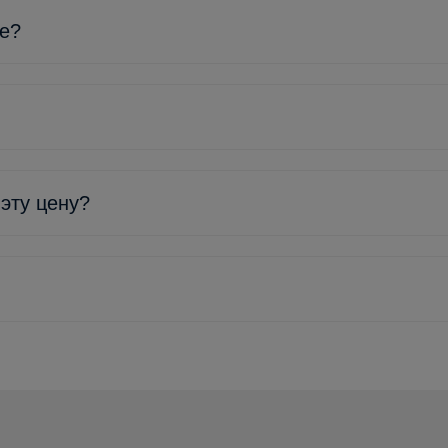
ке?
 эту цену?