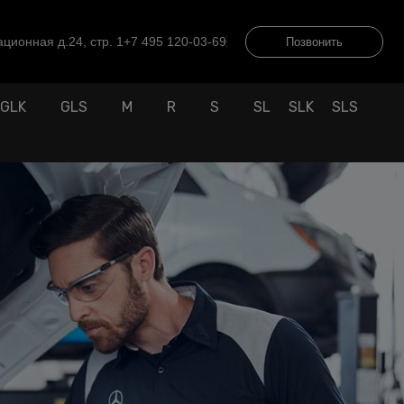
ционная д.24, стр. 1
+7 495 120-03-69
Позвонить
GLK
GLS
M
R
S
SL
SLK
SLS