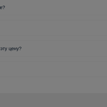
ке?
 эту цену?