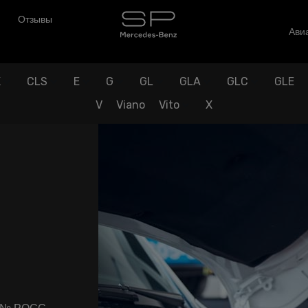
Отзывы
Авиа
K
CLS
E
G
GL
GLA
GLC
GLE
V
Viano
Vito
X