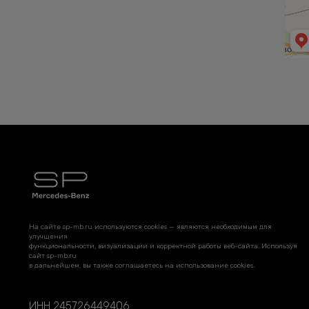
На сайте sp-mb.ru используются cookies — являются необходимым для
улучшения
функциональности, визуализации и корректной работы веб-сайта. Используя
сайт sp-mb.ru
в дальнейшем, вы также соглашаетесь на использование cookies.
ИНН 245726449406