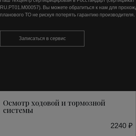
Наш техцентр сертифицирован в Росстандарт (сертифика
RU.РТ01.М00057). Вы можете обратиться к нам для прохо
планового ТО не рискуя потерять гарантию производителя.
Записаться в сервис
Осмотр ходовой и тормозной
системы
2240 ₽