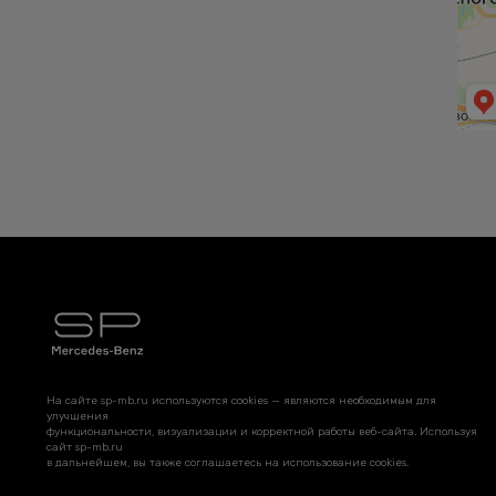
На сайте sp-mb.ru используются cookies — являются необходимым для
улучшения
функциональности, визуализации и корректной работы веб-сайта. Используя
сайт sp-mb.ru
в дальнейшем, вы также соглашаетесь на использование cookies.