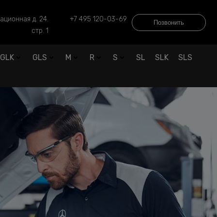
ационная д. 24.
+7 495 120-03-69
Позвонить
стр. 1
GLK
GLS
M
R
S
SL
SLK
SLS