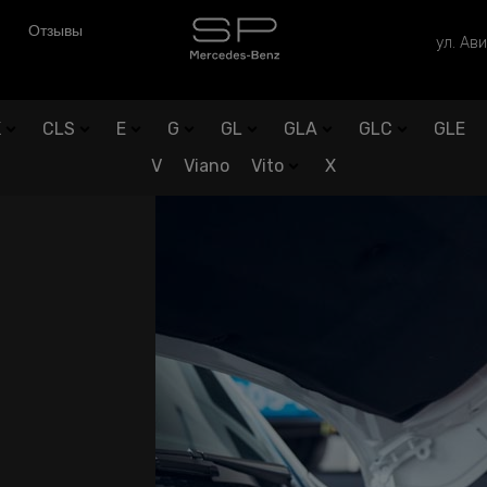
Отзывы
ул. Ави
K
CLS
E
G
GL
GLA
GLC
GLE
V
Viano
Vito
X