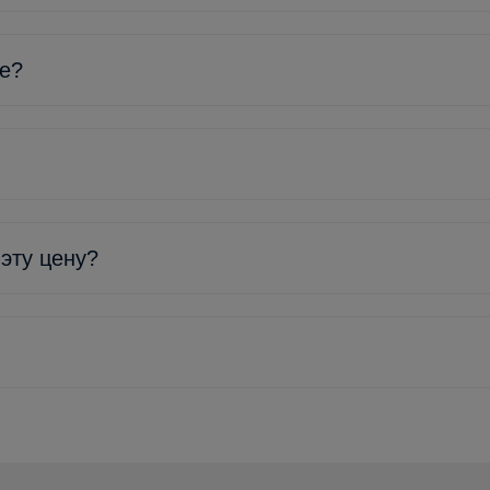
ке?
 эту цену?