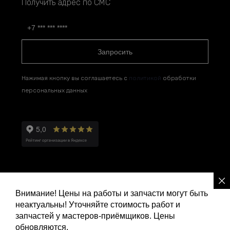
Получить адрес по СМС
Запросить
Нажимая кнопку вы соглашаетесь с
политикой
обработки
персональных данных
Внимание! Цены на работы и запчасти могут быть
неактуальны! Уточняйте стоимость работ и
Политика конфиденциальности
запчастей у мастеров-приёмщиков. Цены
обновляются.
Ремонт и сервис Ленд Ровер