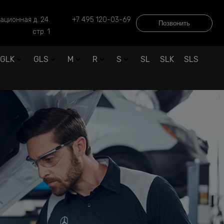
ационная д. 24.
+7 495 120-03-69
Позвонить
стр. 1
GLK
GLS
M
R
S
SL
SLK
SLS