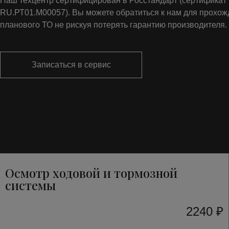
Наш техцентр сертифицирован в Росстандарт (сертифика
RU.РТ01.М00057). Вы можете обратиться к нам для прохо
планового ТО не рискуя потерять гарантию производителя.
Записаться в сервис
Осмотр ходовой и тормозной
системы
2240 ₽