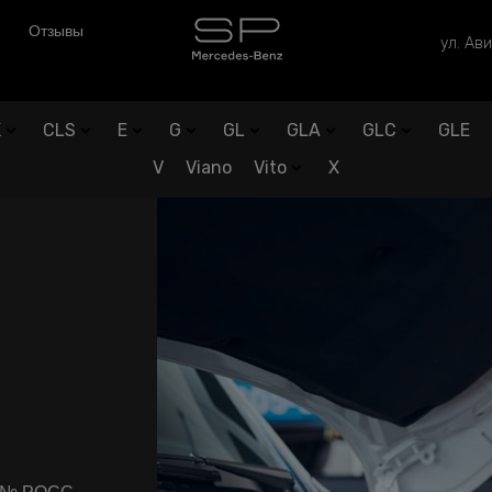
Отзывы
ул. Ави
K
CLS
E
G
GL
GLA
GLC
GLE
V
Viano
Vito
X