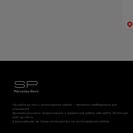
На сайте sp-mb.ru используются cookies — являются необходимым для
улучшения
функциональности, визуализации и корректной работы веб-сайта. Используя
сайт sp-mb.ru
в дальнейшем, вы также соглашаетесь на использование cookies.