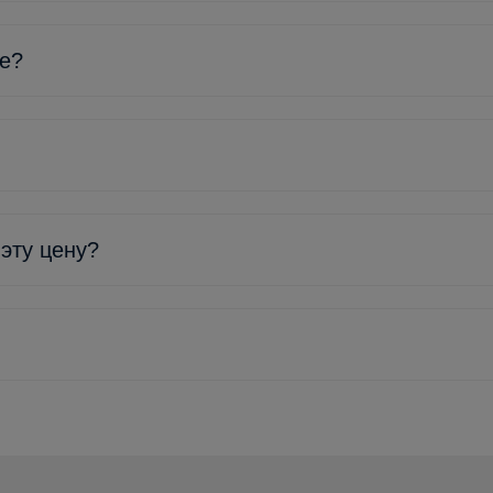
ке?
 эту цену?