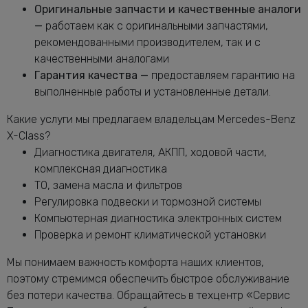
Бенц X-Class
Оригинальные запчасти и качественные аналоги
Замена масляного фильтра Мерседес-
—
работаем как с оригинальными запчастями,
от 2400 руб.
Бенц X-Class
рекомендованными производителем, так и с
Замена опоры амортизатора X-Class
качественными аналогами
от 2760 руб.
Гарантия качества —
предоставляем гарантию на
Замена переднего сальника
от 7400 руб.
выполненные работы и установленные детали.
коленвала X-Class
Замена передних амортизаторов
Какие услуги мы предлагаем владельцам Mercedes-Benz
от 3400 руб.
Мерседес-Бенц X-Class
X-Class?
Замена передних тормозных дисков
Диагностика двигателя, АКПП, ходовой части,
от 1160 руб.
Мерседес-Бенц X-Class
комплексная диагностика
Замена передних тормозных колодок
ТО, замена масла и фильтров
от 2240 руб.
Мерседес-Бенц X-Class
Регулировка подвески и тормозной системы
Замена подушек двигателя X-Class
от 5000 руб.
Компьютерная диагностика электронных систем
Проверка и ремонт климатической установки
Замена подшипника генератора
от 6600 руб.
Мерседес-Бенц X-Class
Мы понимаем важность комфорта наших клиентов,
Замена приводного ремня Мерседес-
от 2120 руб.
поэтому стремимся обеспечить быстрое обслуживание
Бенц X-Class
без потери качества. Обращайтесь в техцентр «Сервис
Замена ремня генератора Мерседес-