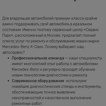
от 2240 руб.
Мерседес-Бенц X-Class
Диагностика электрики автомобиля X-
от 2120 руб.
Class
Для владельцев автомобилей премиум-класса крайне
Замена антифриза Мерседес-Бенц X-
важно поддерживать свой автомобиль в идеальном
от 1160 руб.
Class
состоянии. Именно поэтому сервисный центр «Сервис
Замена воздушного фильтра
Парк», расположенный в Москве, предлагает полный
от 680 руб.
Мерседес-Бенц X-Class
спектр услуг по ремонту и обслуживанию машин марки
Замена задних тормозных дисков
Mercedes-Benz X-Class. Почему выбирают наш
от 1640 руб.
Мерседес-Бенц X-Class
автосервис?
Замена задних тормозных колодок
Профессиональная команда
— наши специалисты
от 2240 руб.
Мерседес-Бенц X-Class
имеют многолетний опыт работы с автомобилями
Замена масла в АКПП Мерседес-Бенц
Mercedes-Benz и регулярно проходят обучение
от 3080 руб.
X-Class
новым технологиям диагностики и ремонта.
Замена масла в двигателе Мерседес-
Современное оборудование
используем
от 2240 руб.
Бенц X-Class
новейшие диагностические стенды и инструменты,
Замена масла в раздатке Мерседес-
обеспечивающие точное выявление
от 1160 руб.
Бенц X-Class
неисправностей и качественное выполнение
Замена масляного насоса Мерседес-
ремонтных работ.
от 5320 руб.