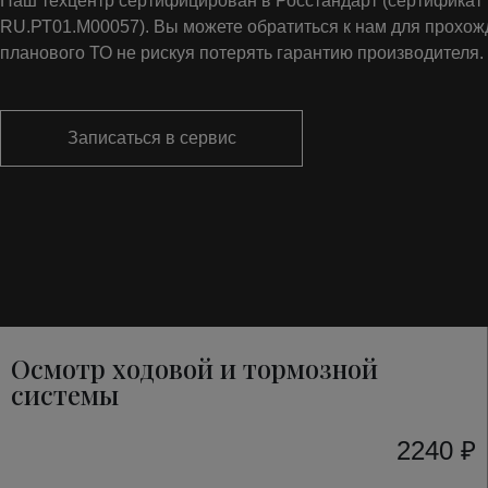
Наш техцентр сертифицирован в Росстандарт (сертифика
RU.РТ01.М00057). Вы можете обратиться к нам для прохо
планового ТО не рискуя потерять гарантию производителя.
Записаться в сервис
Осмотр ходовой и тормозной
системы
2240 ₽