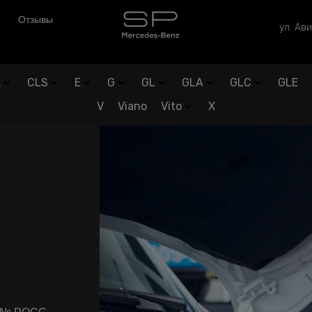
Отзывы
ул. Ави
K
CLS
E
G
GL
GLA
GLC
GLE
V
Viano
Vito
X