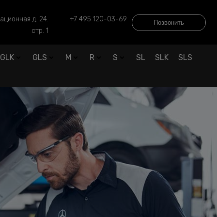
ационная д. 24.
+7 495 120-03-69
Позвонить
стр. 1
GLK
GLS
M
R
S
SL
SLK
SLS