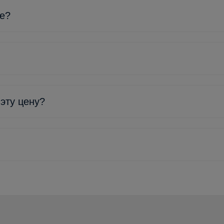
ке?
 эту цену?