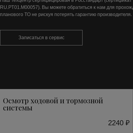
Наш техцентр сертифицирован в Росстандарт (сертифика
RU.РТ01.М00057). Вы можете обратиться к нам для прохо
планового ТО не рискуя потерять гарантию производителя.
Записаться в сервис
Осмотр ходовой и тормозной
системы
2240 ₽