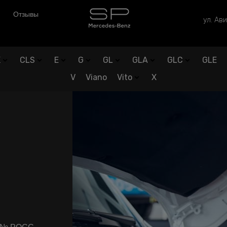
Отзывы
ул. Ави
K
CLS
E
G
GL
GLA
GLC
GLE
V
Viano
Vito
X