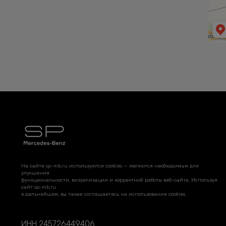
На сайте sp-mb.ru используются cookies — являются необходимым для
улучшения
функциональности, визуализации и корректной работы веб-сайта. Используя
сайт sp-mb.ru
в дальнейшем, вы также соглашаетесь на использование cookies.
ИНН 245726449406