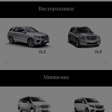
Внедорожники
GLK
GLS
Минивэны