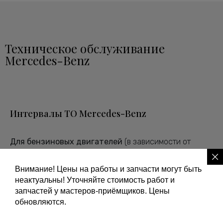
Техническое обслуживание
Mercedes-Benz
Интервалы ТО Mercedes-Benz
Для бензиновых двигателей
(в зависимости от
условий эксплуатации) интервал ТО составляет
10000-15000 км
пробега.
Внимание! Цены на работы и запчасти могут быть
неактуальны! Уточняйте стоимость работ и
Для дизельных двигателей
(в зависимости от
запчастей у мастеров-приёмщиков. Цены
условий эксплуатации)
7000-10000 км
пробега.
обновляются.
Но не реже чем один раз в год!