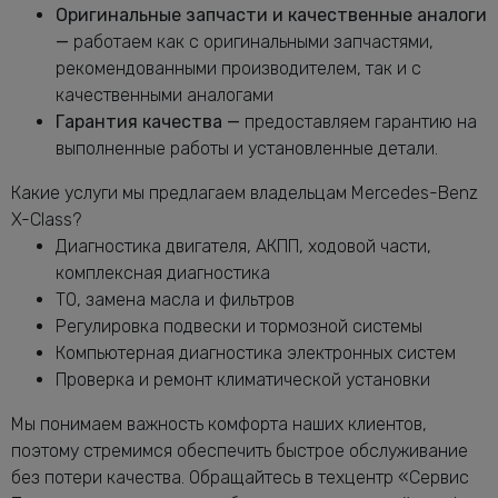
Бенц X-Class
Оригинальные запчасти и качественные аналоги
Замена масляного фильтра Мерседес-
—
работаем как с оригинальными запчастями,
от 2400 руб.
Бенц X-Class
рекомендованными производителем, так и с
Замена опоры амортизатора X-Class
качественными аналогами
от 2760 руб.
Гарантия качества —
предоставляем гарантию на
Замена переднего сальника
от 7400 руб.
выполненные работы и установленные детали.
коленвала X-Class
Замена передних амортизаторов
Какие услуги мы предлагаем владельцам Mercedes-Benz
от 3400 руб.
Мерседес-Бенц X-Class
X-Class?
Замена передних тормозных дисков
Диагностика двигателя, АКПП, ходовой части,
от 1160 руб.
Мерседес-Бенц X-Class
комплексная диагностика
Замена передних тормозных колодок
ТО, замена масла и фильтров
от 2240 руб.
Мерседес-Бенц X-Class
Регулировка подвески и тормозной системы
Замена подушек двигателя X-Class
от 5000 руб.
Компьютерная диагностика электронных систем
Проверка и ремонт климатической установки
Замена подшипника генератора
от 6600 руб.
Мерседес-Бенц X-Class
Мы понимаем важность комфорта наших клиентов,
Замена приводного ремня Мерседес-
от 2120 руб.
поэтому стремимся обеспечить быстрое обслуживание
Бенц X-Class
без потери качества. Обращайтесь в техцентр «Сервис
Замена ремня генератора Мерседес-