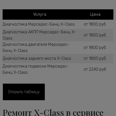
Услуга
Цена
Диагностика Мерседес-Бенц X-Class
от 1800 руб.
Диагностика АКПП Мерседес-Бенц X-
от 1800 руб.
Class
Диагностика двигателя Мерседес-
от 1800 руб.
Бенц X-Class
Диагностика заднего моста X-Class
от 1800 руб.
Диагностика подвески Мерседес-
от 2240 руб.
Бенц X-Class
Диагностика рулевого управления X-
от 2600 руб.
Class
Диагностика ТНВД дизельного
Открыть таблицу
от 1800 руб.
двигателя X-Class
Диагностика тормозной системы
от 2600 руб.
Ремонт X-Class в сервисе
Мерседес-Бенц X-Class
Диагностика ходовой части