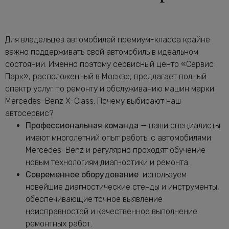
от 2240 руб.
Мерседес-Бенц X-Class
Диагностика электрики автомобиля X-
от 2120 руб.
Class
Для владельцев автомобилей премиум-класса крайне
Замена антифриза Мерседес-Бенц X-
важно поддерживать свой автомобиль в идеальном
от 1160 руб.
Class
состоянии. Именно поэтому сервисный центр «Сервис
Замена воздушного фильтра
Парк», расположенный в Москве, предлагает полный
от 680 руб.
Мерседес-Бенц X-Class
спектр услуг по ремонту и обслуживанию машин марки
Замена задних тормозных дисков
Mercedes-Benz X-Class. Почему выбирают наш
от 1640 руб.
Мерседес-Бенц X-Class
автосервис?
Замена задних тормозных колодок
Профессиональная команда
— наши специалисты
от 2240 руб.
Мерседес-Бенц X-Class
имеют многолетний опыт работы с автомобилями
Замена масла в АКПП Мерседес-Бенц
Mercedes-Benz и регулярно проходят обучение
от 3080 руб.
X-Class
новым технологиям диагностики и ремонта.
Замена масла в двигателе Мерседес-
Современное оборудование
используем
от 2240 руб.
Бенц X-Class
новейшие диагностические стенды и инструменты,
Замена масла в раздатке Мерседес-
обеспечивающие точное выявление
от 1160 руб.
Бенц X-Class
неисправностей и качественное выполнение
Замена масляного насоса Мерседес-
ремонтных работ.
от 5320 руб.