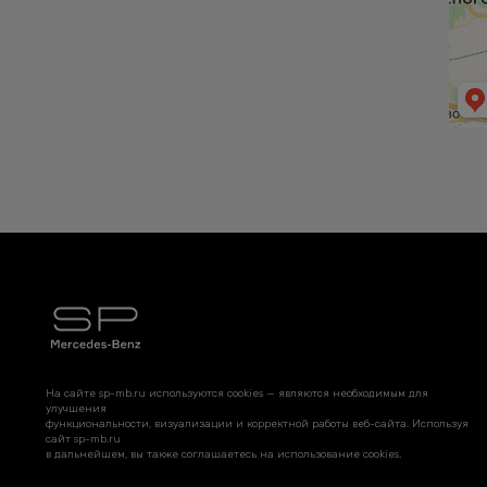
На сайте sp-mb.ru используются cookies — являются необходимым для
улучшения
функциональности, визуализации и корректной работы веб-сайта. Используя
сайт sp-mb.ru
в дальнейшем, вы также соглашаетесь на использование cookies.