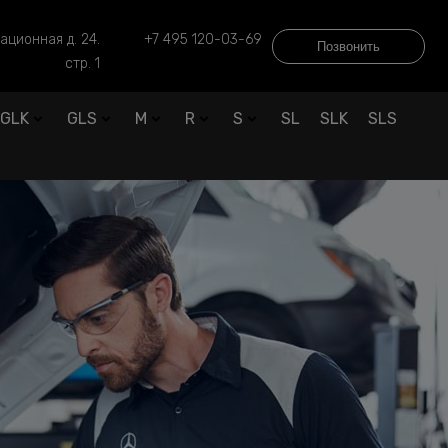
ационная д. 24.
+7 495 120-03-69
Позвонить
стр. 1
GLK
GLS
M
R
S
SL
SLK
SLS