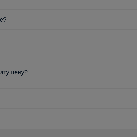
ке?
 эту цену?