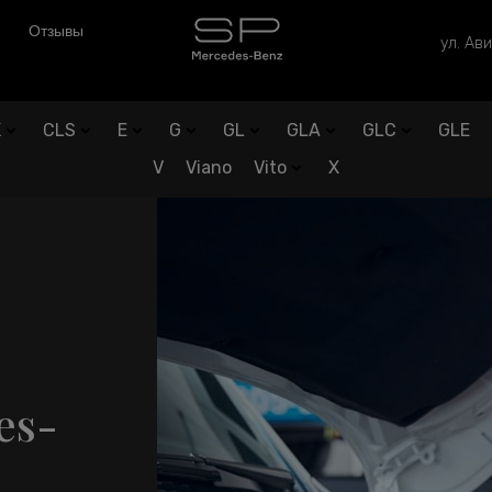
Отзывы
ул. Ави
K
CLS
E
G
GL
GLA
GLC
GLE
V
Viano
Vito
X
es-