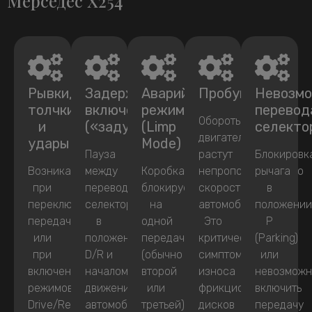
Мерседес X254
Рывки,
Задержки
Аварийный
Пробуксовка
Невозм
толчки
включения
режим
перевод
Обороты
и
(«задумчивость»)
(Limp
селекто
двигателя
удары
Mode)
Пауза
растут
Блокировк
Возникают
между
Коробка
непропорционально
рычага
при
переводом
блокируется
скорости
в
переключении
селектора
на
автомобиля.
положени
передач
в
одной
Это
P
или
положение
передаче
критический
(Parking)
при
D/R и
(обычно
симптом
или
включении
началом
второй
износа
невозможн
режимов
движения
или
фрикционных
включить
Drive/Reverse.
автомобиля.
третьей),
дисков
передачу