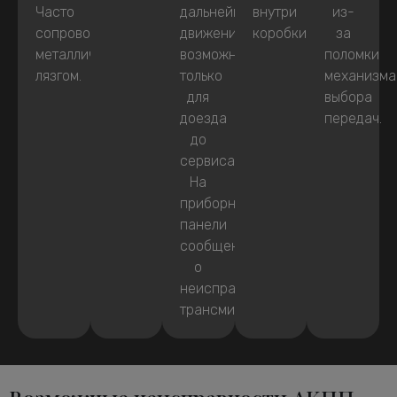
Часто
дальнейшее
внутри
из-
сопровождаются
движение
коробки.
за
металлическим
возможно
поломки
лязгом.
только
механизма
для
выбора
доезда
передач.
до
сервиса.
На
приборной
панели
сообщение
о
неисправности
трансмиссии.