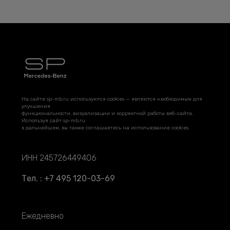
На сайте sp-mb.ru используются cookies — являются необходимым для
улучшения
функциональности, визуализации и корректной работы веб-сайта.
Используя сайт sp-mb.ru
в дальнейшем, вы также соглашаетесь на использование cookies.
ИНН 245726449406
Тел. : +7 495 120-03-69
Ежедневно