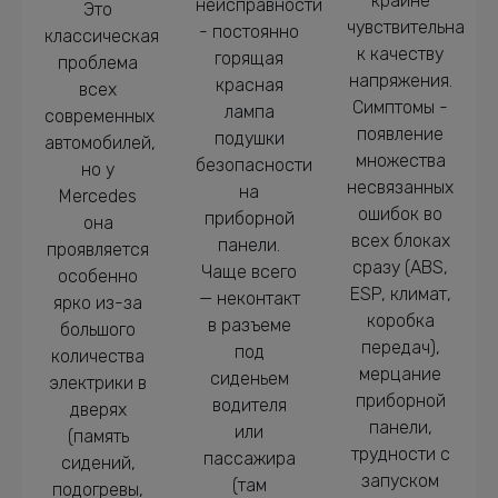
крайне
неисправности
Это
чувствительна
- постоянно
классическая
к качеству
горящая
проблема
напряжения.
красная
всех
Симптомы -
лампа
современных
появление
подушки
автомобилей,
множества
безопасности
но у
несвязанных
на
Mercedes
ошибок во
приборной
она
всех блоках
панели.
проявляется
сразу (ABS,
Чаще всего
особенно
ESP, климат,
— неконтакт
ярко из-за
коробка
в разъеме
большого
передач),
под
количества
мерцание
сиденьем
электрики в
приборной
водителя
дверях
панели,
или
(память
трудности с
пассажира
сидений,
запуском
(там
подогревы,