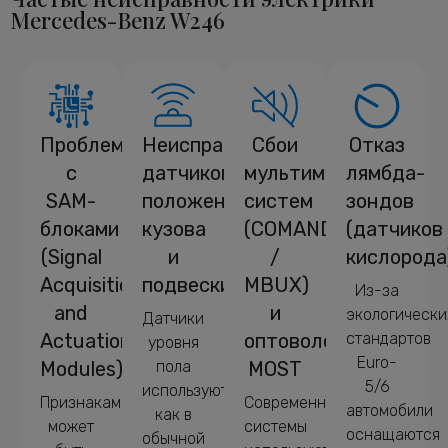
Mercedes-Benz W246
Проблемы
Неисправности
Сбои
Отказ
с
датчиков
мультимедийных
лямбда-
SAM-
положения
систем
зондов
блоками
кузова
(COMAND
(датчиков
(Signal
и
/
кислорода
Acquisition
подвески
MBUX)
Из-за
and
и
экологически
Датчики
Actuation
оптоволокно
стандартов
уровня
Euro-
Modules)
пола
MOST
5/6
используются
Признаками
Современные
автомобили
как в
может
системы
оснащаются
обычной