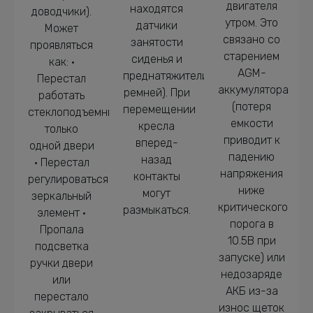
двигателя
находятся
доводчики).
утром. Это
датчики
Может
связано со
занятости
проявляться
старением
сиденья и
как: •
AGM-
преднатяжители
Перестал
аккумулятора
ремней). При
работать
(потеря
перемещении
стеклоподъемник
емкости
кресла
только
приводит к
вперед-
одной двери
падению
назад
• Перестал
напряжения
контакты
регулироваться
ниже
могут
зеркальный
критического
размыкаться.
элемент •
порога в
Пропала
10.5В при
подсветка
запуске) или
ручки двери
недозаряде
или
АКБ из-за
перестало
износ щеток