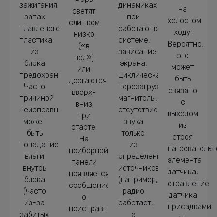
зажигания;
динамиках
на
светят
запах
при
холостом
слишком
плавленого
работающей
ходу.
низко
пластика
системе,
Вероятно,
(«в
из
зависание
это
пол»)
блока
экрана,
может
или
предохранителей.
циклическая
быть
дергаются
Часто
перезагрузка
связано
вверх-
причиной
магнитолы,
с
вниз
неисправности
отсутствие
выходом
при
может
звука
из
старте.
быть
только
строя
На
попадание
из
нагревательн
приборной
влаги
определенных
элемента
панели
внутрь
источников
датчика,
появляется
блока
(например,
отравление
сообщение
(часто
радио
датчика
о
из-за
работает,
присадками
неисправности
забитых
а