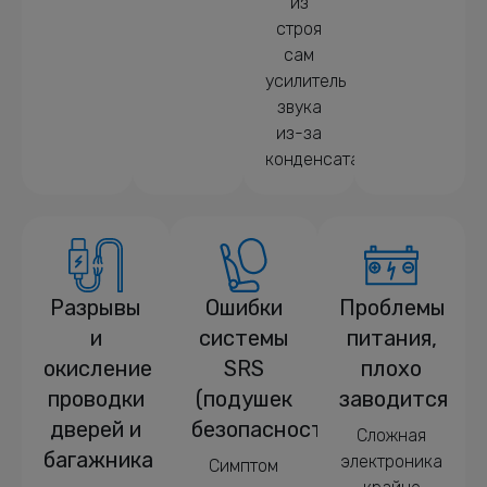
из
строя
сам
усилитель
звука
из-за
конденсата.
Разрывы
Ошибки
Проблемы
и
системы
питания,
окисление
SRS
плохо
проводки
(подушек
заводится
дверей и
безопасности)
Сложная
багажника
электроника
Симптом