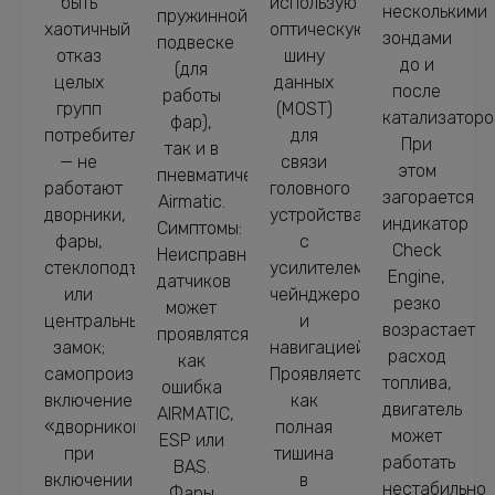
быть
используют
несколькими
пружинной
хаотичный
оптическую
зондами
подвеске
отказ
шину
до и
(для
целых
данных
после
работы
групп
(MOST)
катализаторо
фар),
потребителей
для
При
так и в
— не
связи
этом
пневматической
работают
головного
загорается
Airmatic.
дворники,
устройства
индикатор
Симптомы:
фары,
с
Check
Неисправность
стеклоподъемники
усилителем,
Engine,
датчиков
или
чейнджером
резко
может
центральный
и
возрастает
проявлятся
замок;
навигацией.
расход
как
самопроизвольное
Проявляется
топлива,
ошибка
включение
как
двигатель
AIRMATIC,
«дворников»
полная
может
ESP или
при
тишина
работать
BAS.
включении
в
нестабильно
Фары