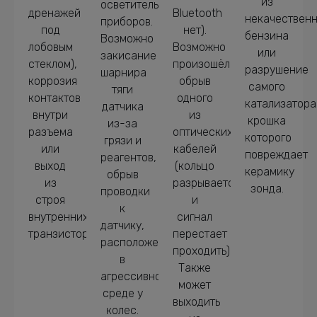
из
осветительных
дренажей
Bluetooth
некачественн
приборов.
под
нет).
бензина
Возможно
лобовым
Возможно
или
закисание
стеклом),
произошёл
разрушение
шарнира
коррозия
обрыв
самого
тяги
контактов
одного
катализатора
датчика
внутри
из
крошка
из-за
разъема
оптических
которого
грязи и
или
кабелей
повреждает
реагентов,
выход
(кольцо
керамику
обрыв
из
разрывается,
зонда.
проводки
строя
и
к
внутренних
сигнал
датчику,
транзисторов.
перестает
расположенному
проходить).
в
Также
агрессивной
может
среде у
выходить
колес.