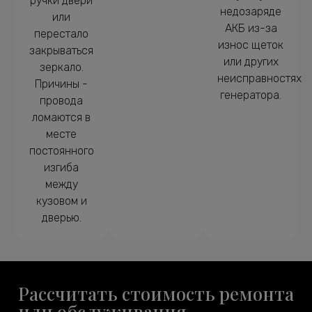
ручки двери
недозаряде
или
АКБ из-за
перестало
износ щеток
закрываться
или других
зеркало.
неисправностях
Причины -
генератора.
провода
ломаются в
месте
постоянного
изгиба
между
кузовом и
дверью.
Рассчитать стоимость ремонта
или обслуживания