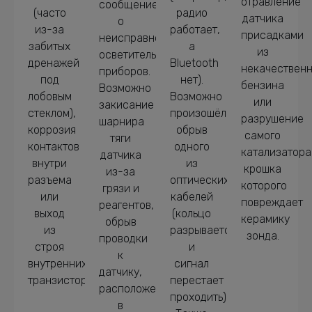
отравление
сообщение
(часто
радио
датчика
о
из-за
работает,
присадками
неисправности
забитых
а
из
осветительных
дренажей
Bluetooth
некачественн
приборов.
под
нет).
бензина
Возможно
лобовым
Возможно
или
закисание
стеклом),
произошёл
разрушение
шарнира
коррозия
обрыв
самого
тяги
контактов
одного
катализатора
датчика
внутри
из
крошка
из-за
разъема
оптических
которого
грязи и
или
кабелей
повреждает
реагентов,
выход
(кольцо
керамику
обрыв
из
разрывается,
зонда.
проводки
строя
и
к
внутренних
сигнал
датчику,
транзисторов.
перестает
расположенному
проходить).
в