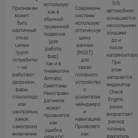
5/6
используются
Признаками
Современные
автомобили
как в
может
системы
оснащаются
обычной
быть
используют
несколькими
пружинной
хаотичный
оптическую
зондами
подвеске
отказ
шину
до и
(для
целых
данных
после
работы
групп
(MOST)
катализаторо
фар),
потребителей
для
При
так и в
— не
связи
этом
пневматической
работают
головного
загорается
Airmatic.
дворники,
устройства
индикатор
Симптомы:
фары,
с
Check
Неисправность
стеклоподъемники
усилителем,
Engine,
датчиков
или
чейнджером
резко
может
центральный
и
возрастает
проявлятся
замок;
навигацией.
расход
как
самопроизвольное
Проявляется
топлива,
ошибка
включение
как
двигатель
AIRMATIC,