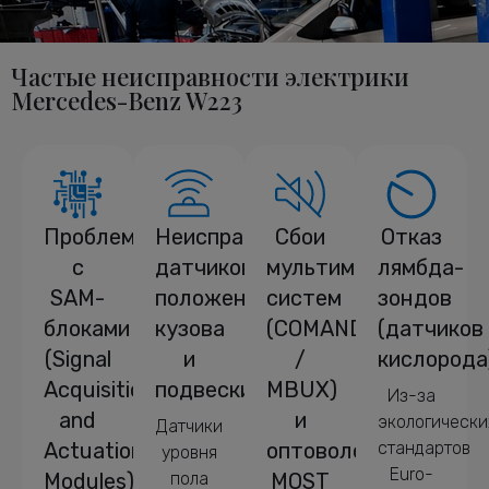
Частые неисправности электрики
Mercedes-Benz W223
Проблемы
Неисправности
Сбои
Отказ
с
датчиков
мультимедийных
лямбда-
SAM-
положения
систем
зондов
блоками
кузова
(COMAND
(датчиков
(Signal
и
/
кислорода
Acquisition
подвески
MBUX)
Из-за
and
и
экологически
Датчики
Actuation
оптоволокно
стандартов
уровня
Euro-
Modules)
пола
MOST