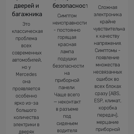
дверей и
безопасности)
Сложная
багажника
электроника
Симптом
крайне
неисправности
Это
чувствительна
- постоянно
классическая
к качеству
горящая
проблема
напряжения.
красная
всех
Симптомы -
лампа
современных
появление
подушки
автомобилей,
множества
безопасности
но у
несвязанных
на
Mercedes
ошибок во
приборной
она
всех блоках
панели.
проявляется
сразу (ABS,
Чаще всего
особенно
ESP, климат,
— неконтакт
ярко из-за
коробка
в разъеме
большого
передач),
под
количества
мерцание
сиденьем
электрики в
приборной
водителя
дверях