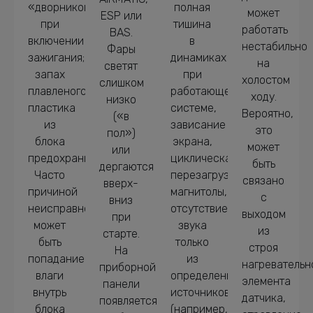
«дворников»
полная
может
ESP или
при
тишина
работать
BAS.
включении
в
нестабильно
Фары
зажигания;
динамиках
на
светят
запах
при
холостом
слишком
плавленого
работающей
ходу.
низко
пластика
системе,
Вероятно,
(«в
из
зависание
это
пол»)
блока
экрана,
может
или
предохранителей.
циклическая
быть
дергаются
Часто
перезагрузка
связано
вверх-
причиной
магнитолы,
с
вниз
неисправности
отсутствие
выходом
при
может
звука
из
старте.
быть
только
строя
На
попадание
из
нагревательн
приборной
влаги
определенных
элемента
панели
внутрь
источников
датчика,
появляется
блока
(например,