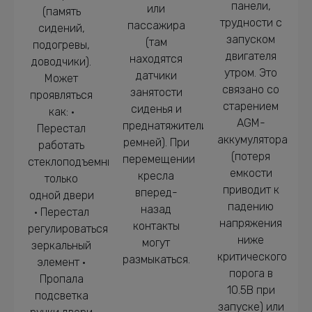
панели,
или
(память
трудности с
пассажира
сидений,
запуском
(там
подогревы,
двигателя
находятся
доводчики).
утром. Это
датчики
Может
связано со
занятости
проявляться
старением
сиденья и
как: •
AGM-
преднатяжители
Перестал
аккумулятора
ремней). При
работать
(потеря
перемещении
стеклоподъемник
емкости
кресла
только
приводит к
вперед-
одной двери
падению
назад
• Перестал
напряжения
контакты
регулироваться
ниже
могут
зеркальный
критического
размыкаться.
элемент •
порога в
Пропала
10.5В при
подсветка
запуске) или