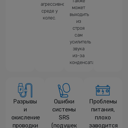
Также
агрессивной
может
среде у
выходить
колес.
из
строя
сам
усилитель
звука
из-за
конденсата.
Разрывы
Ошибки
Проблемы
и
системы
питания,
окисление
SRS
плохо
проводки
(подушек
заводится