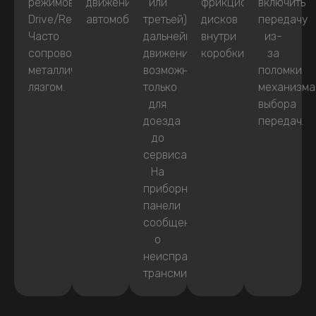
режимов
движения
или
фрикционных
включить
Drive/Reverse.
автомобиля.
третьей),
дисков
передачу
Часто
дальнейшее
внутри
из-
сопровождаются
движение
коробки.
за
металлическим
возможно
поломки
лязгом.
только
механизма
для
выбора
доезда
передач.
до
сервиса.
На
приборной
панели
сообщение
о
неисправности
трансмиссии.