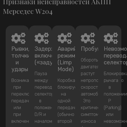
Признаки неисправностей АКПП
Мерседес W204
Рывки,
Задержки
Аварийный
Пробуксовка
Невозм
толчки
включения
режим
перевод
Обороты
и
(«задумчивость»)
(Limp
селекто
двигателя
удары
Mode)
Пауза
растут
Блокировк
Возникают
между
Коробка
непропорционально
рычага
при
переводом
блокируется
скорости
в
переключении
селектора
на
автомобиля.
положени
передач
в
одной
Это
P
или
положение
передаче
критический
(Parking)
при
D/R и
(обычно
симптом
или
включении
началом
второй
износа
невозможн