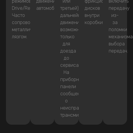
режимов
движения
или
фрикционных
включить
Drive/Reverse.
автомобиля.
третьей),
дисков
передачу
Часто
дальнейшее
внутри
из-
сопровождаются
движение
коробки.
за
металлическим
возможно
поломки
лязгом.
только
механизма
для
выбора
доезда
передач.
до
сервиса.
На
приборной
панели
сообщение
о
неисправности
трансмиссии.