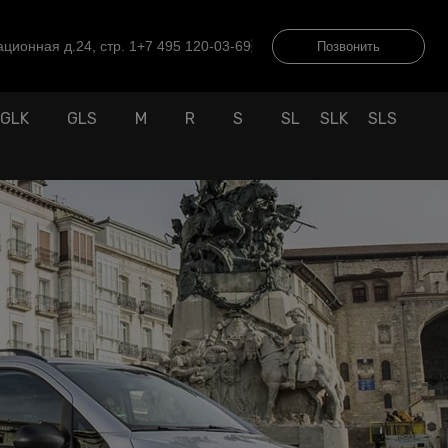
ционная д.24, стр. 1
+7 495 120-03-69
Позвонить
GLK
GLS
M
R
S
SL
SLK
SLS