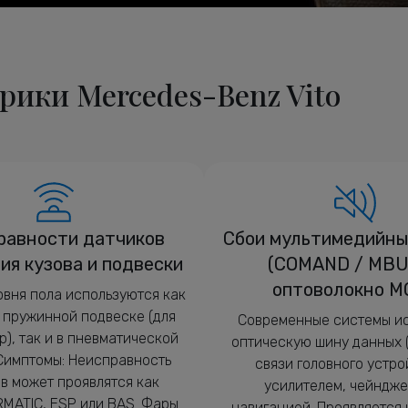
рики Mercedes-Benz Vito
равности датчиков
Сбои мультимедийны
ия кузова и подвески
(COMAND / MBU
оптоволокно M
овня пола используются как
 пружинной подвеске (для
Современные системы и
), так и в пневматической
оптическую шину данных 
 Симптомы: Неисправность
связи головного устро
в может проявлятся как
усилителем, чейндже
RMATIC, ESP или BAS. Фары
навигацией. Проявляется 