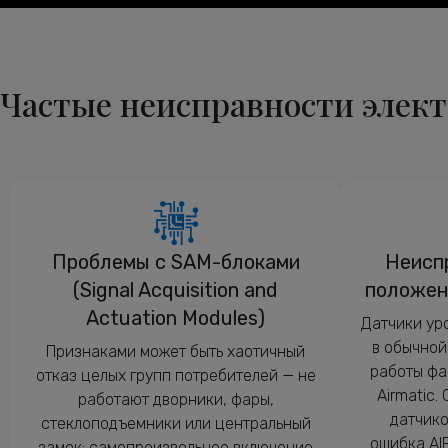
Частые неисправности элект
Проблемы с SAM-блоками
Неисп
(Signal Acquisition and
положен
Actuation Modules)
Датчики ур
в обычной
Признаками может быть хаотичный
работы фар
отказ целых групп потребителей — не
Airmatic.
работают дворники, фары,
датчико
стеклоподъемники или центральный
ошибка AI
замок; самопроизвольное включение