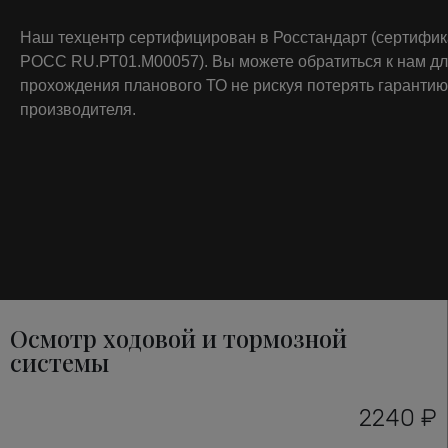
Наш техцентр сертифицирован в Росстандарт (сертифи
РОСС RU.РТ01.М00057). Вы можете обратиться к нам д
прохождения планового ТО не рискуя потерять гарантию
производителя.
Осмотр ходовой и тормозной
системы
2240 ₽