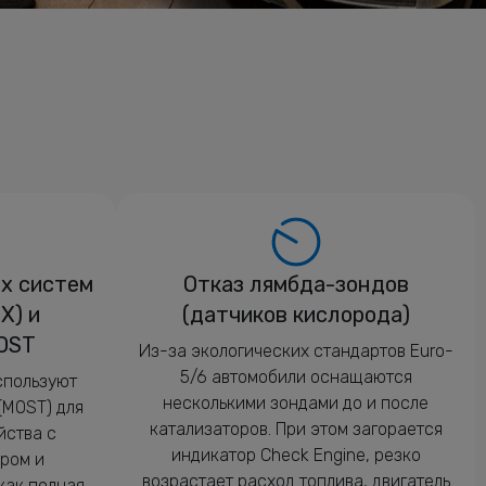
х систем
Отказ лямбда-зондов
X) и
(датчиков кислорода)
OST
Из-за экологических стандартов Euro-
5/6 автомобили оснащаются
спользуют
несколькими зондами до и после
(MOST) для
катализаторов. При этом загорается
йства с
индикатор Check Engine, резко
ром и
возрастает расход топлива, двигатель
как полная