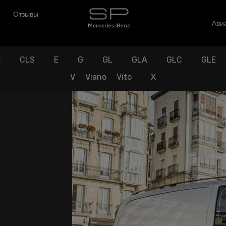
Отзывы
Авиа
K
CLS
E
G
GL
GLA
GLC
GLE
V
Viano
Vito
X