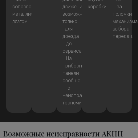
сопровождаются
движение
коробки.
за
металлическим
возможно
поломки
лязгом.
только
механизма
для
выбора
доезда
передач.
до
сервиса.
На
приборной
панели
сообщение
о
неисправности
трансмиссии.
Возможные неисправности АКПП