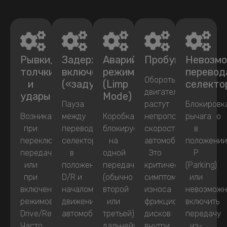
Рывки,
Задержки
Аварийный
Пробуксовка
Невозм
толчки
включения
режим
перевод
Обороты
и
(«задумчивость»)
(Limp
селекто
двигателя
удары
Mode)
Пауза
растут
Блокировк
Возникают
между
Коробка
непропорционально
рычага
при
переводом
блокируется
скорости
в
переключении
селектора
на
автомобиля.
положени
передач
в
одной
Это
P
или
положение
передаче
критический
(Parking)
при
D/R и
(обычно
симптом
или
включении
началом
второй
износа
невозможн
режимов
движения
или
фрикционных
включить
Drive/Reverse.
автомобиля.
третьей),
дисков
передачу
Часто
дальнейшее
внутри
из-