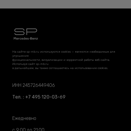
На сайте sp-mb.ru используются cookies — являются необходимым для
улучшения
функциональности, визуализации и корректной работы веб-сайта.
Используя сайт sp-mb.ru
в дальнейшем, вы также соглашаетесь на использование cookies.
ИНН 245726449406
Тел. : +7 495 120-03-69
Ежедневно
с 9:00 до 21:00