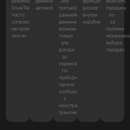
режимов
движения
или
фрикционных
включить
Drive/Reverse.
автомобиля.
третьей),
дисков
передачу
Часто
дальнейшее
внутри
из-
сопровождаются
движение
коробки.
за
металлическим
возможно
поломки
лязгом.
только
механизма
для
выбора
доезда
передач.
до
сервиса.
На
приборной
панели
сообщение
о
неисправности
трансмиссии.