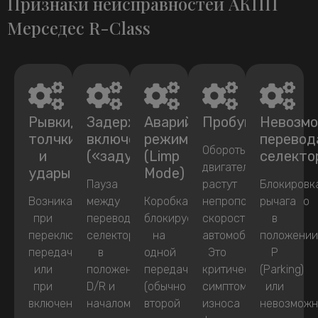
Признаки неисправностей АКПП
Мерседес R-Class
Рывки,
Задержки
Аварийный
Пробуксовка
Невозм
толчки
включения
режим
перевод
Обороты
и
(«задумчивость»)
(Limp
селекто
двигателя
удары
Mode)
Пауза
растут
Блокировк
Возникают
между
Коробка
непропорционально
рычага
при
переводом
блокируется
скорости
в
переключении
селектора
на
автомобиля.
положени
передач
в
одной
Это
P
или
положение
передаче
критический
(Parking)
при
D/R и
(обычно
симптом
или
включении
началом
второй
износа
невозможн