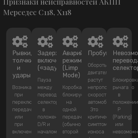
Признаки неисправностей АКПП
Мерседес C118, X118
Рывки,
Задержки
Аварийный
Пробуксовка
Невозм
толчки
включения
режим
перевод
Обороты
и
(«задумчивость»)
(Limp
селекто
двигателя
удары
Mode)
Пауза
растут
Блокировк
Возникают
между
Коробка
непропорционально
рычага
при
переводом
блокируется
скорости
в
переключении
селектора
на
автомобиля.
положени
передач
в
одной
Это
P
или
положение
передаче
критический
(Parking)
при
D/R и
(обычно
симптом
или
включении
началом
второй
износа
невозможн