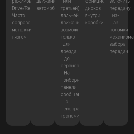
режимов
движения
или
фрикционных
включить
Drive/Reverse.
автомобиля.
третьей),
дисков
передачу
Часто
дальнейшее
внутри
из-
сопровождаются
движение
коробки.
за
металлическим
возможно
поломки
лязгом.
только
механизма
для
выбора
доезда
передач.
до
сервиса.
На
приборной
панели
сообщение
о
неисправности
трансмиссии.