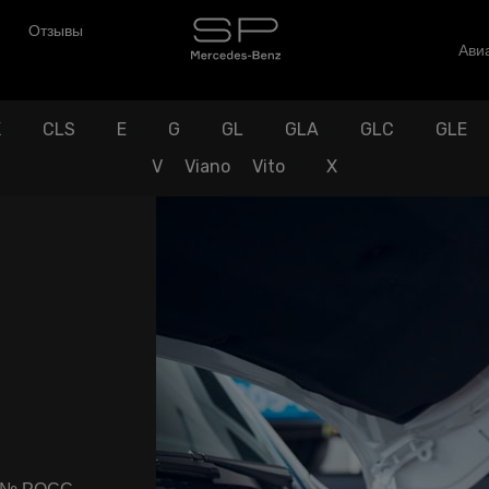
Отзывы
Авиа
K
CLS
E
G
GL
GLA
GLC
GLE
V
Viano
Vito
X