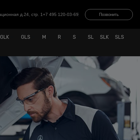
ционная д.24, стр. 1
+7 495 120-03-69
Позвонить
GLK
GLS
M
R
S
SL
SLK
SLS