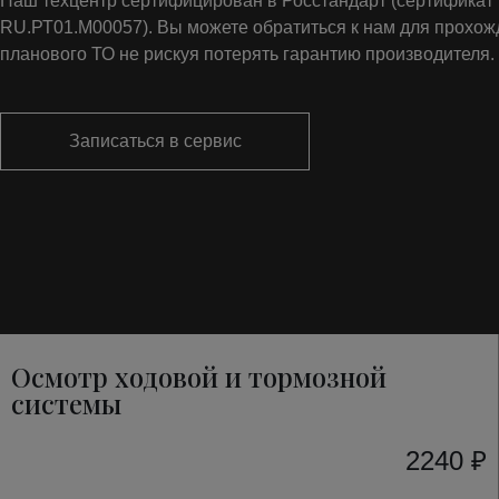
Наш техцентр сертифицирован в Росстандарт (сертифика
RU.РТ01.М00057). Вы можете обратиться к нам для прохо
планового ТО не рискуя потерять гарантию производителя.
Записаться в сервис
Осмотр ходовой и тормозной
системы
2240 ₽