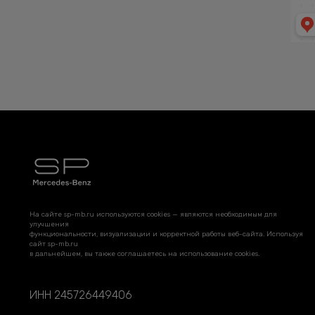
На сайте sp-mb.ru используются cookies — являются необходимым для
улучшения
функциональности, визуализации и корректной работы веб-сайта. Используя
сайт sp-mb.ru
в дальнейшем, вы также соглашаетесь на использование cookies.
ИНН 245726449406