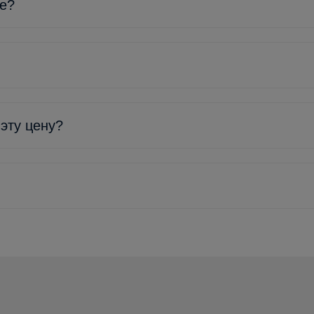
ке?
 эту цену?