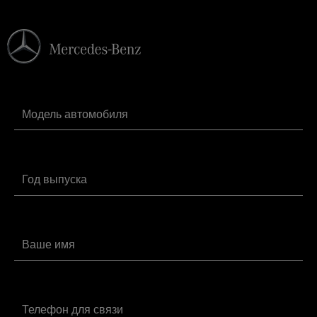
от 2120 руб.
подвески E-Class
Замена салонного фильтра Мерседес-
от 1160 руб.
Бенц E-Class
Замена сальника коленвала
от 9800 руб.
Мерседес-Бенц E-Class
Замена сальника распредвала E-Class
от 3400 руб.
Замена свечей зажигания Мерседес-
от 1480 руб.
Бенц E-Class
Замена топливного фильтра
от 2440 руб.
Мерседес-Бенц E-Class
Замена тормозной жидкости
от 2120 руб.
Мерседес-Бенц E-Class
Замена шаровой опоры Мерседес-
от 1800 руб.
Бенц E-Class
Заправка автокондиционера
от 2240 руб.
Мерседес-Бенц E-Class
Компьютерная диагностика E-Class
от 3840 руб.