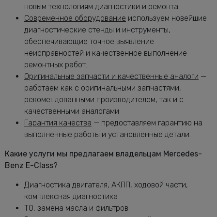
новым технологиям диагностики и ремонта.
Замена масла в раздатке Мерседес-
от 1160 руб.
Современное оборудование
используем новейшие
Бенц E-Class
диагностические стенды и инструменты,
Замена масляного насоса Мерседес-
от 5320 руб.
обеспечивающие точное выявление
Бенц E-Class
неисправностей и качественное выполнение
Замена масляного фильтра Мерседес-
от 2400 руб.
ремонтных работ.
Бенц E-Class
Оригинальные запчасти и качественные аналоги
—
Замена опоры амортизатора E-Class
от 2760 руб.
работаем как с оригинальными запчастями,
Замена переднего сальника
рекомендованными производителем, так и с
от 7400 руб.
коленвала E-Class
качественными аналогами
Замена передних амортизаторов
Гарантия качества
— предоставляем гарантию на
от 3400 руб.
Мерседес-Бенц E-Class
выполненные работы и установленные детали.
Замена передних тормозных дисков
от 1160 руб.
Мерседес-Бенц E-Class
Какие услуги мы предлагаем владельцам Mercedes-
Замена передних тормозных колодок
Benz E-Class?
от 2240 руб.
Мерседес-Бенц E-Class
Диагностика двигателя, АКПП, ходовой части,
Замена подушек двигателя E-Class
от 5000 руб.
комплексная диагностика
Замена подшипника генератора
ТО, замена масла и фильтров
от 6600 руб.
Мерседес-Бенц E-Class