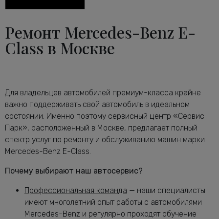
двигателя E-Class
Диагностика тормозной системы
от 2600 руб.
Ремонт Mercedes-Benz E-
Мерседес-Бенц E-Class
Диагностика ходовой части
Class в Москве
от 2240 руб.
Мерседес-Бенц E-Class
Диагностика электрики автомобиля E-
от 2120 руб.
Class
Замена антифриза Мерседес-Бенц E-
от 1160 руб.
Для владельцев автомобилей премиум-класса крайне
Class
важно поддерживать свой автомобиль в идеальном
Замена воздушного фильтра
от 680 руб.
состоянии. Именно поэтому сервисный центр «Сервис
Мерседес-Бенц E-Class
Парк», расположенный в Москве, предлагает полный
Замена задних тормозных дисков
от 1640 руб.
спектр услуг по ремонту и обслуживанию машин марки
Мерседес-Бенц E-Class
Mercedes-Benz E-Class.
Замена задних тормозных колодок
от 2240 руб.
Мерседес-Бенц E-Class
Почему выбирают наш автосервис?
Замена масла в АКПП Мерседес-Бенц
от 3080 руб.
Профессиональная команда
— наши специалисты
E-Class
имеют многолетний опыт работы с автомобилями
Замена масла в двигателе Мерседес-
от 2240 руб.
Mercedes-Benz и регулярно проходят обучение
Бенц E-Class