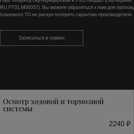
Наш техцентр сертифицирован в Росстандарт (сертифика
RU.РТ01.М00057). Вы можете обратиться к нам для прохо
планового ТО не рискуя потерять гарантию производителя.
Записаться в сервис
Осмотр ходовой и тормозной
системы
2240 ₽