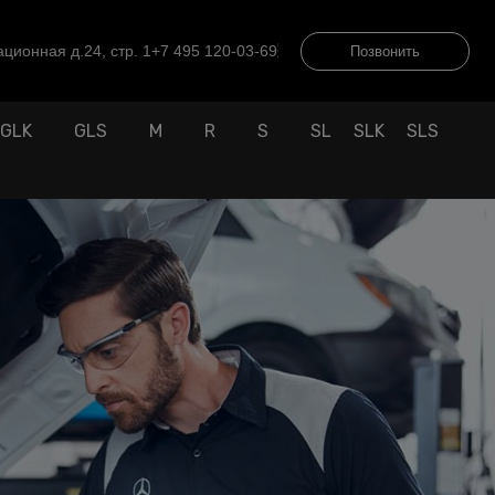
ционная д.24, стр. 1
+7 495 120-03-69
Позвонить
GLK
GLS
M
R
S
SL
SLK
SLS