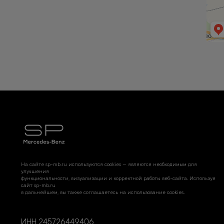
На сайте sp-mb.ru используются cookies — являются необходимым для
улучшения
функциональности, визуализации и корректной работы веб-сайта. Используя
сайт sp-mb.ru
в дальнейшем, вы также соглашаетесь на использование cookies.
ИНН 245726449406