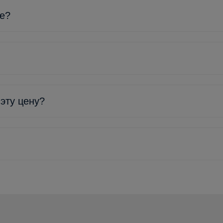
ке?
 эту цену?