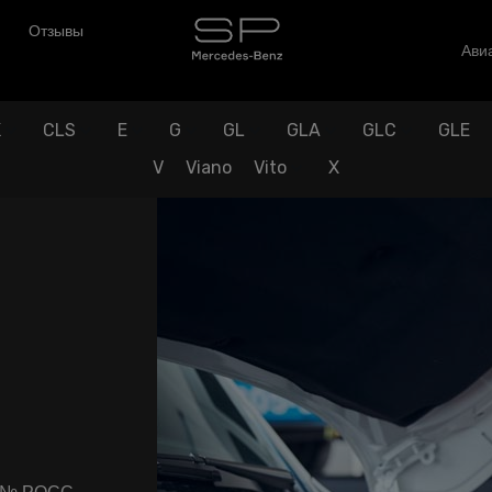
Отзывы
Авиа
K
CLS
E
G
GL
GLA
GLC
GLE
V
Viano
Vito
X